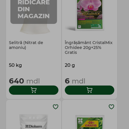
RIDICARE
DIN
MAGAZIN
Selitră (Nitrat de
Îngrășământ CristalMix
amoniu)
Orhidee 20g+25%
Gratis
50 kg
20 g
640
6
mdl
mdl