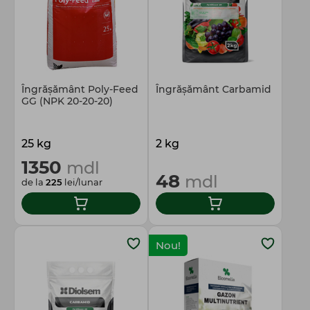
Îngrășământ Poly-Feed
Îngrășământ Carbamid
GG (NPK 20-20-20)
25 kg
2 kg
1350
mdl
48
mdl
de la
225
lei/lunar
Nou!