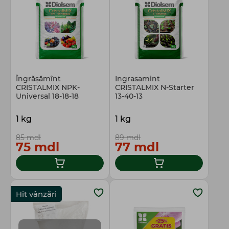
Totul pentru gospodărie
Îngrășămînt
Ingrasamint
CRISTALMIX NPK-
CRISTALMIX N-Starter
Universal 18-18-18
13-40-13
1 kg
1 kg
85 mdl
89 mdl
75 mdl
77 mdl
Hit vânzări