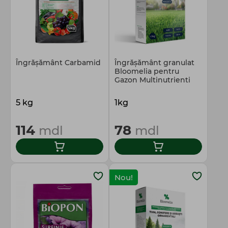
Îngrășământ Carbamid
Îngrășământ granulat
Bloomelia pentru
Gazon Multinutrienti
5 kg
1kg
114
78
mdl
mdl
Nou!