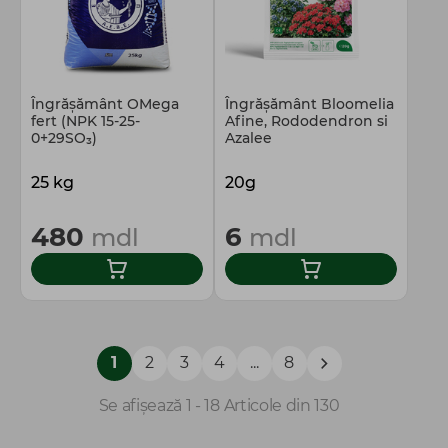
Îngrășământ OMega
Îngrășământ Bloomelia
fert (NPK 15-25-
Afine, Rododendron si
0+29SO₃)
Azalee
25 kg
20g
480
6
mdl
mdl
1
2
3
4
...
8
Se afișează 1 - 18 Articole din 130