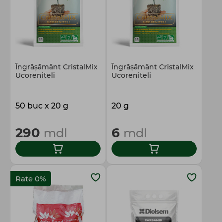
Îngrăşământ CristalMix
Îngrăşământ CristalMix
Ucoreniteli
Ucoreniteli
50 buc x 20 g
20 g
290
6
mdl
mdl
Rate 0%