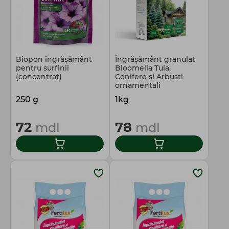
Biopon îngrășământ
Îngrășământ granulat
pentru surfinii
Bloomelia Tuia,
(concentrat)
Conifere si Arbusti
ornamentali
250 g
1kg
72
78
mdl
mdl