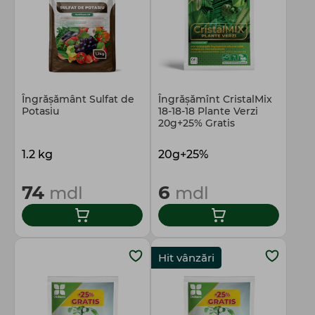
Îngrășământ Sulfat de
Îngrășămînt CristalMix
Potasiu
18-18-18 Plante Verzi
20g+25% Gratis
1.2 kg
20g+25%
74
6
mdl
mdl
Hit vânzări