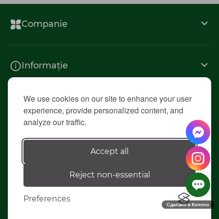
Companie
Informație
We use cookies on our site to enhance your user
Contacte
experience, provide personalized content, and
analyze our traffic.
© 2026 «Diolsem»
Accept all
Reject non-essential
Elaborarea siteului - ilab.md
Preferences
Сделано в Kommo
0
0