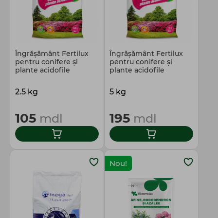
Îngrăşământ Fertilux
Îngrășământ Fertilux
pentru conifere şi
pentru conifere şi
plante acidofile
plante acidofile
2.5 kg
5 kg
105
195
mdl
mdl
Nou!