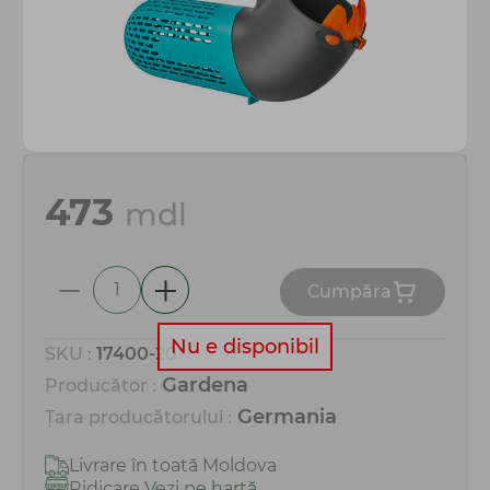
Totul pentru gospodărie
473
mdl
Сumpăra
Nu e disponibil
SKU :
17400-20
Gardena
Producător :
Germania
Țara producătorului :
Livrare în toată Moldova
Ridicare
Vezi pe hartă