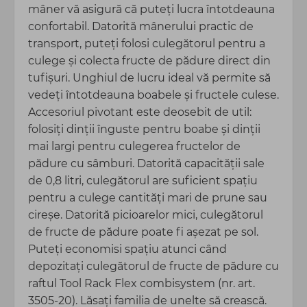
mâner vă asigură că puteți lucra întotdeauna
confortabil. Datorită mânerului practic de
transport, puteți folosi culegătorul pentru a
culege și colecta fructe de pădure direct din
tufișuri. Unghiul de lucru ideal vă permite să
vedeți întotdeauna boabele și fructele culese.
Accesoriul pivotant este deosebit de util:
folosiți dinții înguste pentru boabe și dinții
mai largi pentru culegerea fructelor de
pădure cu sâmburi. Datorită capacității sale
de 0,8 litri, culegătorul are suficient spațiu
pentru a culege cantități mari de prune sau
cireșe. Datorită picioarelor mici, culegătorul
de fructe de pădure poate fi așezat pe sol.
Puteți economisi spațiu atunci când
depozitați culegătorul de fructe de pădure cu
raftul Tool Rack Flex combisystem (nr. art.
3505-20). Lăsați familia de unelte să crească.