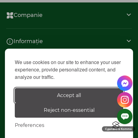
Companie
Informație
We use cookies on our site to enhance your user
Contacte
experience, provide personalized content, and
analyze our traffic.
© 2026 «Diolsem»
Accept all
Reject non-essential
Elaborarea siteului - ilab.md
Preferences
Сделано в Kommo
0
0