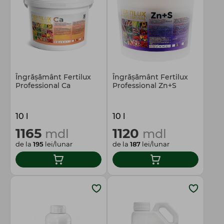
Totul pentru gospodărie
Îngrășământ Fertilux
Îngrășământ Fertilux
Professional Ca
Professional Zn+S
10 l
10 l
1165
1120
mdl
mdl
de la
195
lei/lunar
de la
187
lei/lunar