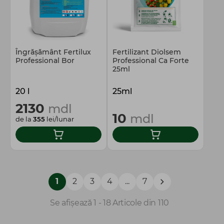
Îngrășământ Fertilux
Fertilizant Diolsem
Professional Bor
Professional Ca Forte
25ml
20 l
25ml
2130
mdl
10
mdl
de la
355
lei/lunar
1
2
3
4
...
7
Se afișează 1 - 18 Articole din 110