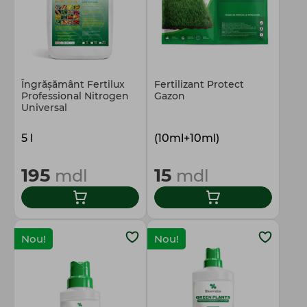
Îngrășământ Fertilux
Fertilizant Protect
Prоfessional Nitrogen
Gazon
Universal
5 l
(10ml+10ml)
195
15
mdl
mdl
Nou!
Nou!