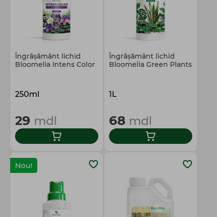
Îngrășământ lichid
Îngrășământ lichid
Bloomelia Intens Color
Bloomelia Green Plants
250ml
1L
29
68
mdl
mdl
Nou!