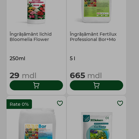
Îngrășământ lichid
Îngrășământ Fertilux
Bloomelia Flower
Professional Bor+Mo
250ml
5 l
29
665
mdl
mdl
Rate 0%