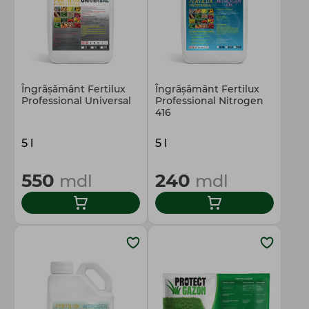
Îngrășământ Fertilux
Îngrășământ Fertilux
Professional Universal
Prоfessional Nitrogen
416
5 l
5 l
550
240
mdl
mdl