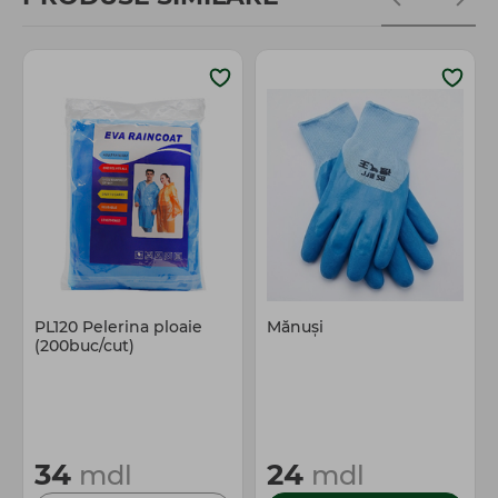
PL120 Pelerina ploaie
Mănuși
(200buc/cut)
34
24
mdl
mdl