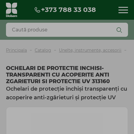
+373 788 33 038
Produse
Reduceri
Produse noi
BESTSELLERS
Principala
Catalog
Unelte, instrumente, accesorii
Ec
Biopreparate
Pesticide
OCHELARI DE PROTECTIE INCHISI-
Îngrășăminte și fertilizanți
TRANSPARENTI CU ACOPERITE ANTI
Seminţe
ZGARIETURI SI PROTECTIE UV 313160
Torf și scoarță
Ochelari de protecție închiși transparenți cu
Mobilă și decor de grădină
acoperire anti-zgârieturi și protecție UV
Ghiveci
Unelte, instrumente, accesorii
Irigare
Agrotextil și plasă
Peliculă sere și mulcire