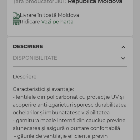
Republica Moldova
Țara producătorului :
Livrare în toată Moldova
Ridicare
Vezi pe hartă
DESCRIERE
DISPONIBILITATE
Descriere
Caracteristici și avantaje:
- lentilele din policarbonat cu protecție UV și
acoperire anti-zgârieturi sporesc durabilitatea
ochelarilor și îmbunătățesc vizibilitatea
- garnitura moale internă din cauciuc previne
alunecarea și asigură o purtare confortabilă
- găurile de ventilație eficiente previn