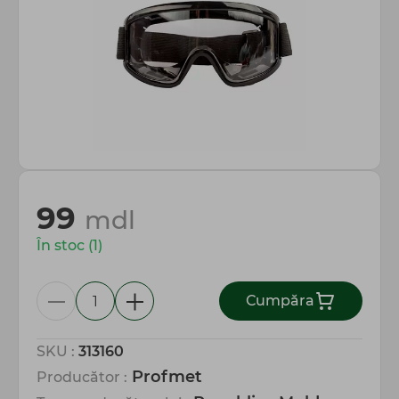
Totul pentru gospodărie
99
mdl
În stoc (1)
Сumpăra
SKU :
313160
Profmet
Producător :