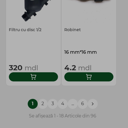
Filtru cu disc 1/2
Robinet
16 mm*16 mm
320
4.2
mdl
mdl
1
2
3
4
...
6
Se afișează 1 - 18 Articole din 96