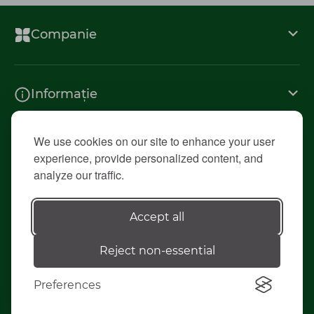
Companie
Informație
We use cookies on our site to enhance your user
Contacte
experience, provide personalized content, and
analyze our traffic.
© 2026 «Diolsem»
Accept all
Reject non-essential
Elaborarea siteului - ilab.md
Preferences
Сделано в Kommo
0
0