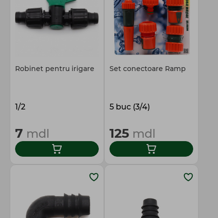
Robinet pentru irigare
Set conectoare Ramp
1/2
5 buc (3/4)
7
125
mdl
mdl