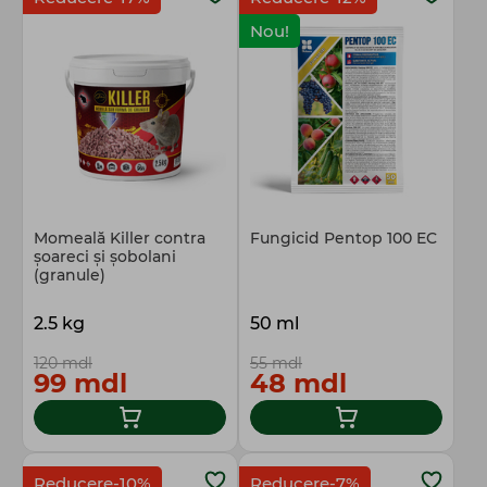
Nou!
Momeală Killer contra
Fungicid Pentop 100 EC
şoareci şi şobolani
(granule)
2.5 kg
50 ml
120 mdl
55 mdl
99 mdl
48 mdl
Reducere-10%
Reducere-7%