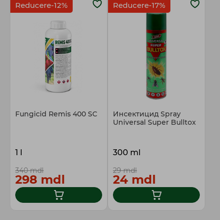
Reducere-12%
Reducere-17%
Fungicid Remis 400 SC
Инсектицид Spray
Universal Super Bulltox
1 l
300 ml
340 mdl
29 mdl
298 mdl
24 mdl