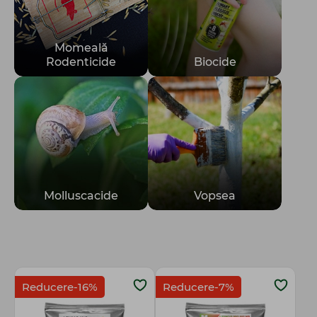
Momeală
Rodenticide
Biocide
Molluscacide
Vopsea
Reducere-16%
Reducere-7%