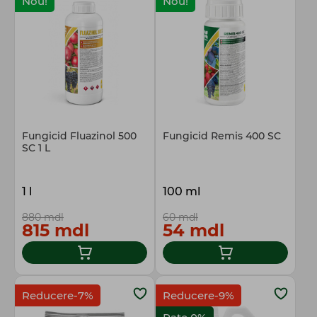
Nou!
Nou!
Fungicid Fluazinol 500
Fungicid Remis 400 SC
SC 1 L
1 l
100 ml
880 mdl
60 mdl
815 mdl
54 mdl
Reducere-7%
Reducere-9%