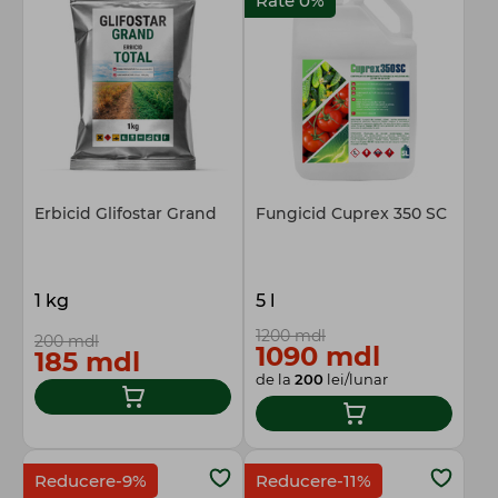
Rate 0%
Erbicid Glifostar Grand
Fungicid Cuprex 350 SC
1 kg
5 l
1200 mdl
200 mdl
1090 mdl
185 mdl
de la
200
lei/lunar
Reducere-9%
Reducere-11%