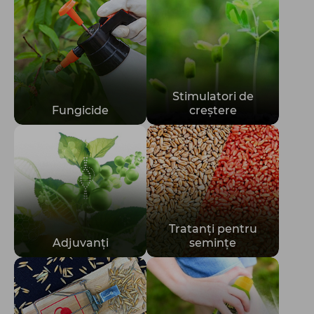
Totul pentru gospodărie
Stimulatori de
Fungicide
creștere
Tratanți pentru
Adjuvanţi
semințe