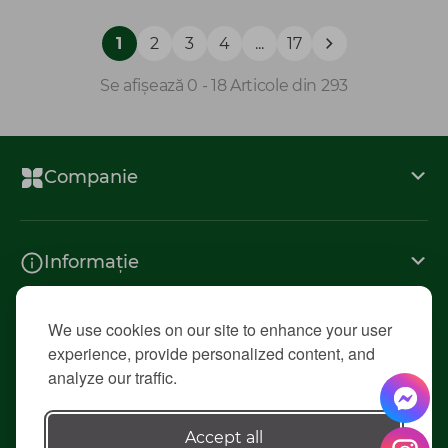
1
2
3
4
...
17
Se afișează 0 - 18 Articole din 293
Companie
Informație
We use cookies on our site to enhance your user
Contacte
experience, provide personalized content, and
analyze our traffic.
© 2026 «Diolsem»
Accept all