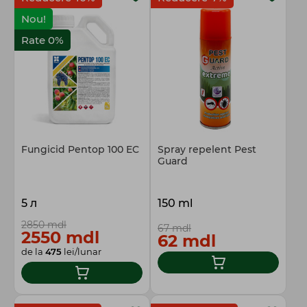
Nou!
Rate 0%
Fungicid Pentop 100 EC
Spray repelent Pest
Guard
5 л
150 ml
2850 mdl
67 mdl
2550 mdl
62 mdl
de la
475
lei/lunar