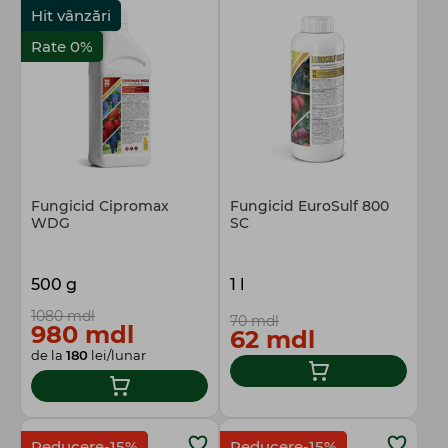
Hit vânzări
Rate 0%
Fungicid Cipromax
Fungicid EuroSulf 800
WDG
SC
500 g
1 l
1080 mdl
70 mdl
980 mdl
62 mdl
de la
180
lei/lunar
Reducere-15%
Reducere-15%