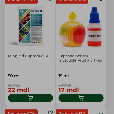
Fungicid Cuproduo SC
Capcană pentru
musculițe Fruit Fly Trap
50 ml
15 ml
26 mdl
20 mdl
22 mdl
17 mdl
Reducere-17%
Reducere-12%