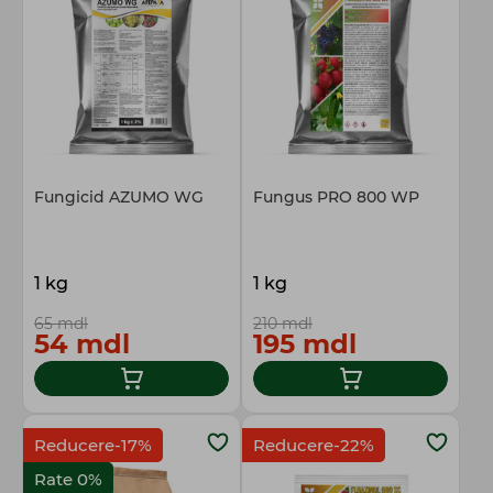
Fungicid AZUMO WG
Fungus PRO 800 WP
1 kg
1 kg
65 mdl
210 mdl
54 mdl
195 mdl
Reducere-17%
Reducere-22%
Rate 0%