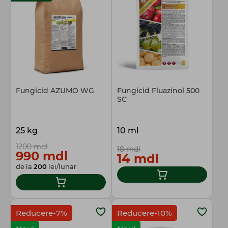
Fungicid AZUMO WG
Fungicid Fluazinol 500
SC
25 kg
10 ml
1200 mdl
18 mdl
990 mdl
14 mdl
de la
200
lei/lunar
Reducere-7%
Reducere-10%