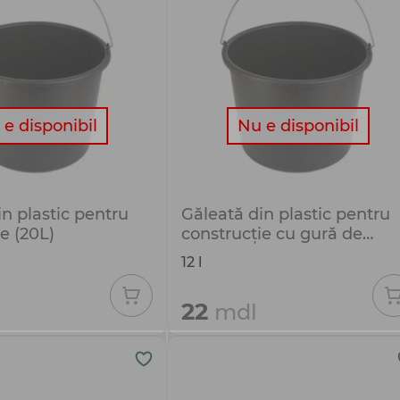
e disponibil
Nu e disponibil
n plastic pentru
Găleată din plastic pentru
e (20L)
construcție cu gură de
scurgere (12L)
12 l
22
mdl