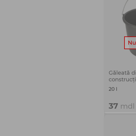
Nu 
Găleată di
construcți
20 l
37
mdl