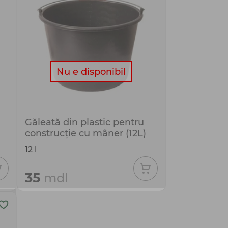
Nu e disponibil
Găleată din plastic pentru
construcție cu mâner (12L)
12 l
35
mdl