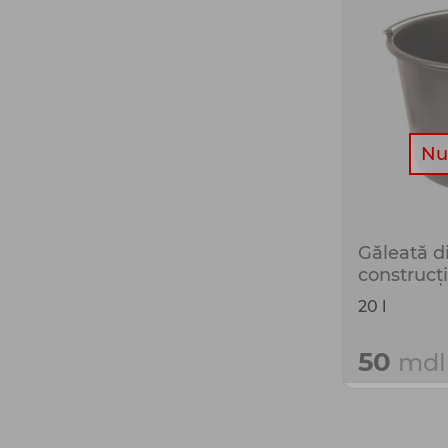
Nu 
Găleată di
construcț
20 l
50
mdl