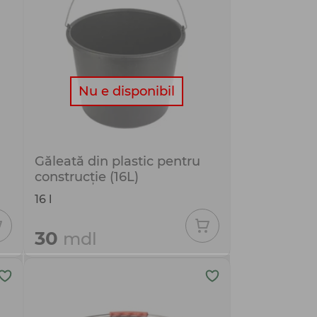
Nu e disponibil
Găleată din plastic pentru
construcție (16L)
16 l
30
mdl