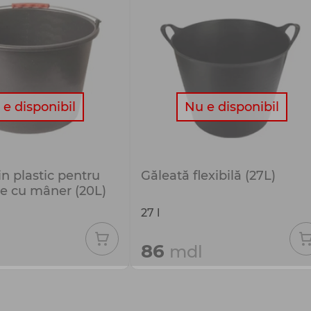
e disponibil
Nu e disponibil
n plastic pentru
Găleată flexibilă (27L)
ie cu mâner (20L)
27 l
86
mdl