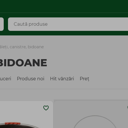
leți, canistre, bidoane
 BIDOANE
uceri
Produse noi
Hit vânzări
Preț