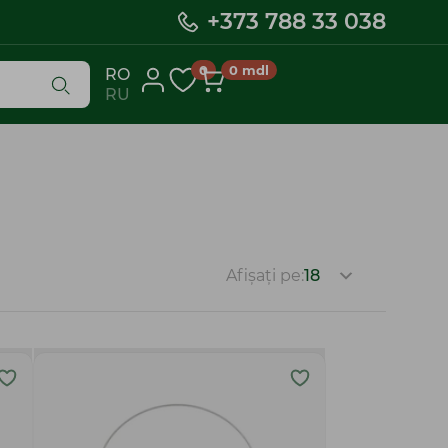
+373 788 33 038
0
0
mdl
RO
RU
Afișați pe:
18