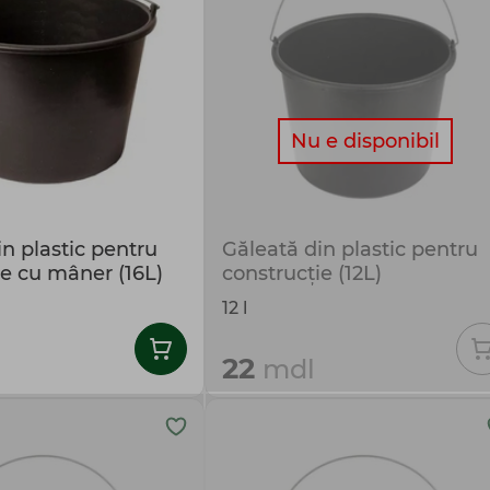
Nu e disponibil
n plastic pentru
Găleată din plastic pentru
ie cu mâner (16L)
construcție (12L)
12 l
22
mdl