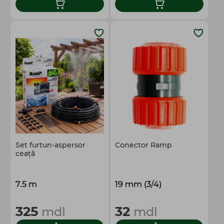
Set furtun-aspersor
Conector Ramp
ceaţă
7.5 m
19 mm (3/4)
325
32
mdl
mdl