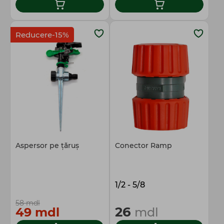
Reducere-15%
Aspersor pe țăruș
Conector Ramp
1/2 - 5/8
58 mdl
26
49 mdl
mdl