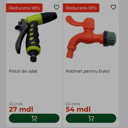
Reducere-18%
Reducere-18%
Pistol de udat
Robinet pentru butoi
33 mdl
66 mdl
27 mdl
54 mdl