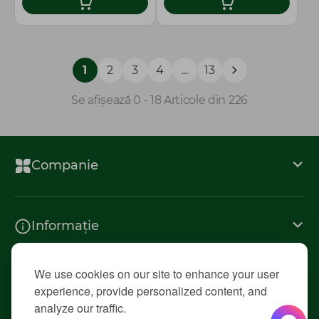
1
2
3
4
...
13
Se afișează 0 - 18 Articole din 226
Companie
Informație
We use cookies on our site to enhance your user
Contacte
experience, provide personalized content, and
analyze our traffic.