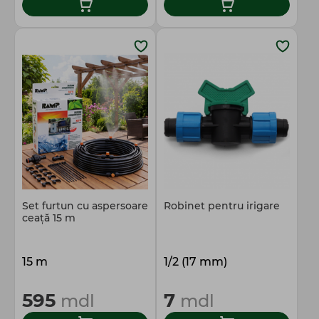
Set furtun cu aspersoare
Robinet pentru irigare
ceață 15 m
15 m
1/2 (17 mm)
595
7
mdl
mdl