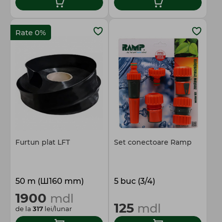
Rate 0%
Furtun plat LFT
Set conectoare Ramp
50 m (Ш160 mm)
5 buc (3/4)
1900
mdl
125
mdl
de la
317
lei/lunar