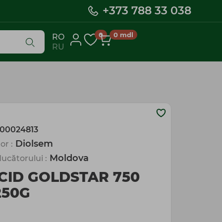
+373 788 33 038
0
0
mdl
RO
RU
00024813
Diolsem
or :
Moldova
ucătorului :
CID GOLDSTAR 750
250G