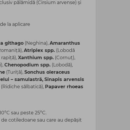
nclusiv pălămidă (Cirsium arvense) și
de la aplicare
a githago
(Neghina),
Amaranthus
Romaniță),
Atriplex spp.
(Lobodă
rapiță),
Xanthium spp.
(Cornuț),
),
Chenopodium spp.
(Lobodă),
ne
(Turiță),
Sonchus oleraceus
elui – samulastră,
Sinapis arvensis
(Ridiche sălbatică),
Papaver rhoeas
10°C sau peste 25°C.
a de cotiledoane sau care au depășit