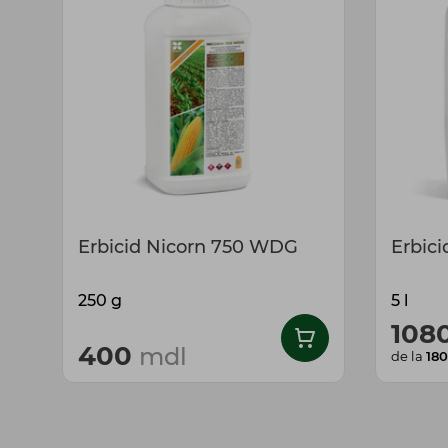
Erbicid Nicorn 750 WDG
Erbic
250 g
5 l
108
400
mdl
de la
180