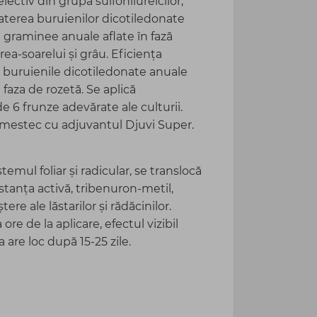
ectiv din grupa sulfonilureicilor,
terea buruienilor dicotiledonate
 graminee anuale aflate în fază
rea-soarelui și grâu. Eficiența
 buruienile dicotiledonate anuale
 faza de rozetă. Se aplică
e 6 frunze adevărate ale culturii.
 amestec cu adjuvantul Djuvi Super.
emul foliar și radicular, se translocă
stanța activă, tribenuron-metil,
ere ale lăstarilor și rădăcinilor.
re de la aplicare, efectul vizibil
 are loc după 15-25 zile.