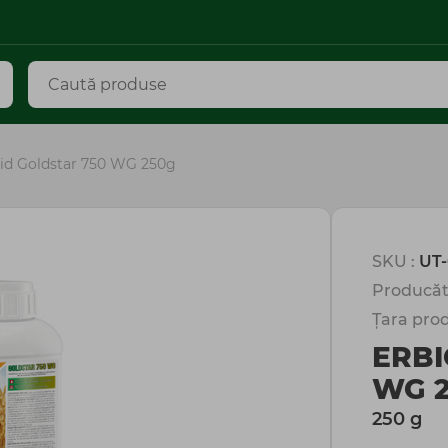
cid Goldstar 750 WG 250g
SKU :
UT-
Producăt
Țara prod
ERBI
WG 
250 g