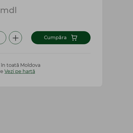
mdl
Сumpăra
e în toată Moldova
re
Vezi pe hartă