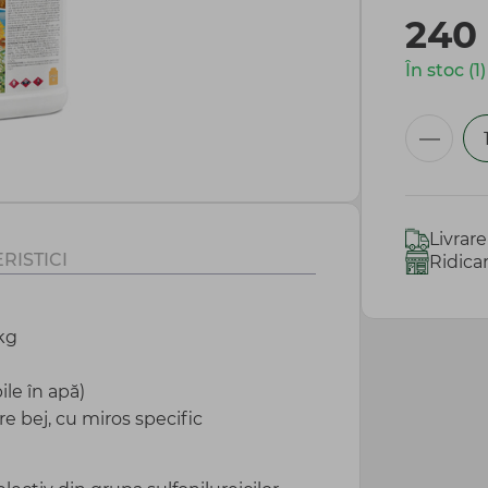
240
În stoc (1)
Livrar
RISTICI
Ridica
kg
le în apă)
e bej, cu miros specific