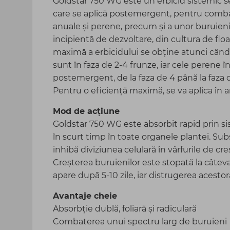
Goldstar 750 WG este un erbicid sistemic sel
care se aplică postemergent, pentru comba
anuale și perene, precum și a unor buruieni
incipientă de dezvoltare, din cultura de floa
maximă a erbicidului se obține atunci când
sunt în faza de 2-4 frunze, iar cele perene în
postemergent, de la faza de 4 până la faza d
Pentru o eficiență maximă, se va aplica în
Mod de acțiune
Goldstar 750 WG este absorbit rapid prin sist
în scurt timp în toate organele plantei. Sub
inhibă diviziunea celulară în vârfurile de creșt
Creșterea buruienilor este stopată la câteva o
apare după 5-10 zile, iar distrugerea acestora
Avantaje cheie
Absorbție dublă, foliară și radiculară
Combaterea unui spectru larg de buruieni