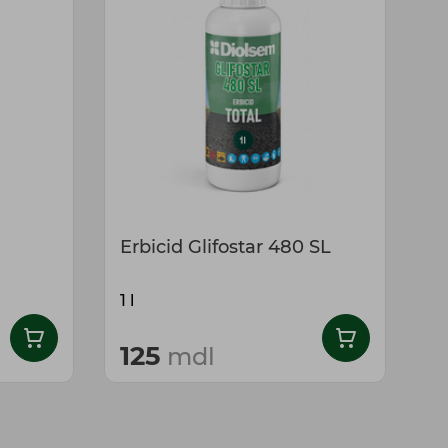
Erbicid Glifostar 480 SL
E
1 l
20
125
mdl
de