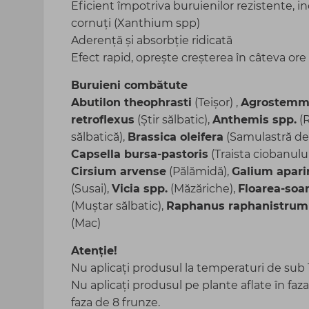
Eficient împotriva buruienilor rezistente, i
cornuți (Xanthium spp)
Aderență și absorbție ridicată
Efect rapid, oprește creșterea în câteva ore 
Buruieni combătute
Abutilon theophrasti
(Teișor) ,
Agrostemm
retroflexus
(Știr sălbatic),
Anthemis spp.
(
sălbatică),
Brassica oleifera
(Samulastră de 
Capsella bursa-pastoris
(Traista ciobanului
Cirsium arvense
(Pălămidă),
Galium apari
(Susai),
Vicia spp.
(Măzăriche),
Floarea-soar
(Muștar sălbatic),
Raphanus raphanistrum
(Mac)
Atenție!
Nu aplicați produsul la temperaturi de sub 
Nu aplicați produsul pe plante aflate în faz
faza de 8 frunze.