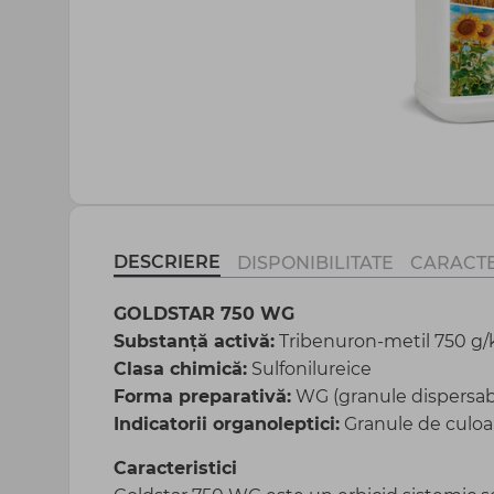
Agrotextil și plasă
Peliculă sere și mulcire
Totul pentru gospodărie
DESCRIERE
DISPONIBILITATE
CARACTE
GOLDSTAR 750 WG
Substanță activă:
Tribenuron-metil 750 g/
Clasa chimică:
Sulfonilureice
Forma preparativă:
WG (granule dispersabi
Indicatorii organoleptici:
Granule de culoar
Caracteristici