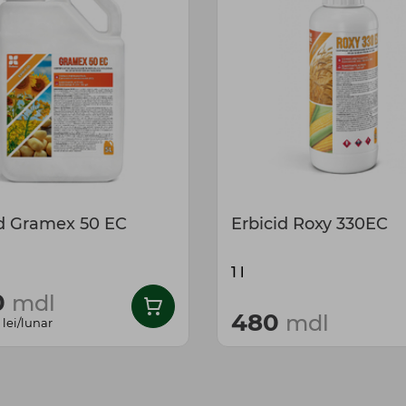
id Gramex 50 EC
Erbicid Roxy 330EC
1 l
0
mdl
480
mdl
lei/lunar