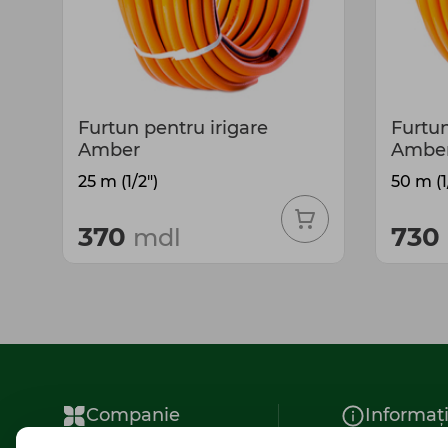
Furtun pentru irigare
Furtun
Amber
Ambe
25 m (1/2")
50 m (1
370
730
mdl
Companie
Informaț