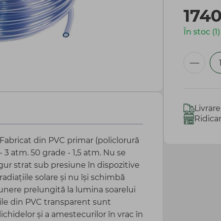
174
În stoc (1)
Livrar
Ridica
Fabricat din PVC primar (policlorură
- 3 atm. 50 grade - 1,5 atm. Nu se
gur strat sub presiune în dispozitive
adiațiile solare și nu își schimbă
unere prelungită la lumina soarelui
vile din PVC transparent sunt
ichidelor și a amestecurilor în vrac în