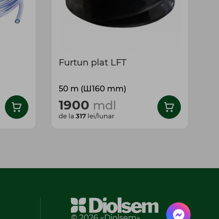
Furtun plat LFT
F
50 m (Ш160 mm)
15
1900
mdl
de la
317
lei/lunar
© 2026 «Diolsem»