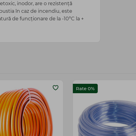
etoxic, inodor, are o rezistență
stia în caz de incendiu, este
atură de funcționare de la -10°C la +
Rate 0%