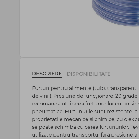
Agrotextil și plasă
Peliculă sere și mulcire
Totul pentru gospodărie
DESCRIERE
DISPONIBILITATE
Furtun pentru alimente (tub), transparent. 
de vinil). Presiune de funcționare: 20 grade 
recomandă utilizarea furtunurilor cu un sin
pneumatice. Furtunurile sunt rezistente la r
proprietățile mecanice și chimice, cu o exp
se poate schimba culoarea furtunurilor. Țe
utilizate pentru transportul fără presiune a l