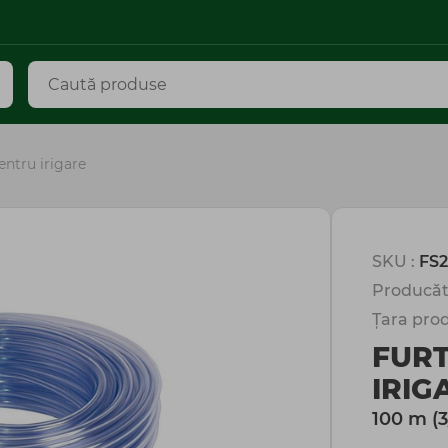
entru irigare
SKU :
FS2
Producăt
Țara prod
FUR
IRIG
100 m (3