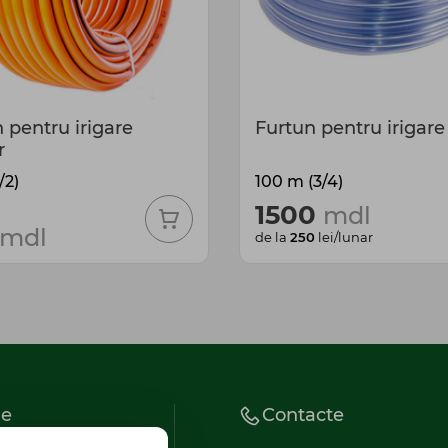
 pentru irigare
Furtun pentru irigare
r
/2)
100 m (3/4)
1500
mdl
mdl
de la
250
lei/lunar
ie
Contacte