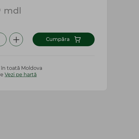
0
mdl
Сumpăra
e în toată Moldova
re
Vezi pe hartă