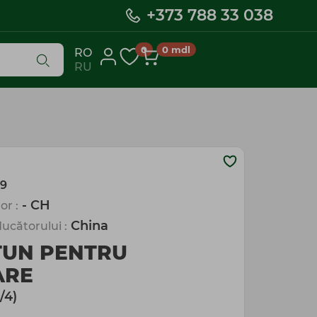
+373 788 33 038
0
0
mdl
RO
RU
9
- CH
or :
China
ucătorului :
TUN PENTRU
ARE
/4)