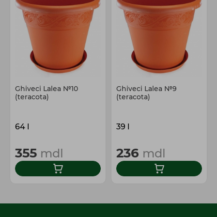
Ghiveci Lalea №10
Ghiveci Lalea №9
(teracota)
(teracota)
64 l
39 l
355
236
mdl
mdl