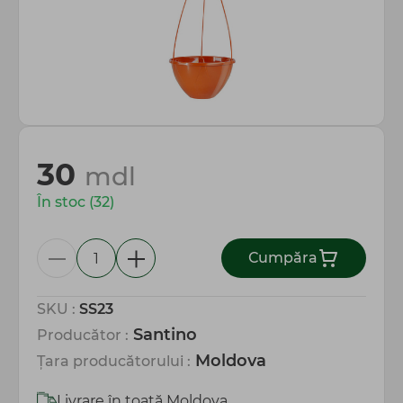
Totul pentru gospodărie
30
mdl
În stoc (32)
Сumpăra
SKU :
SS23
Santino
Producător :
Moldova
Țara producătorului :
Livrare în toată Moldova