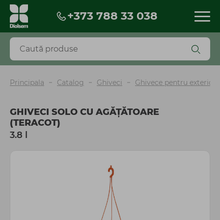
+373 788 33 038
Produse
Reduceri
Produse noi
BESTSELLERS
Principala
Catalog
Ghiveci
Ghivece pentru exterior
Biopreparate
Pesticide
GHIVECI SOLO CU AGĂŢĂTOARE
Îngrășăminte și fertilizanți
(TERACOT)
Seminţe
3.8 l
Torf și scoarță
Mobilă și decor de grădină
Ghiveci
Unelte, instrumente, accesorii
Irigare
Agrotextil și plasă
Peliculă sere și mulcire