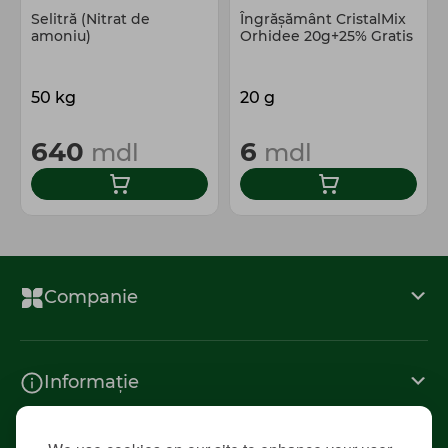
Selitră (Nitrat de
Îngrășământ CristalMix
amoniu)
Orhidee 20g+25% Gratis
50 kg
20 g
640
6
mdl
mdl
Companie
Informație