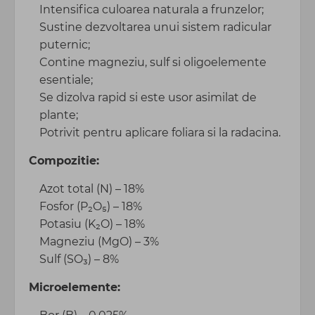
Intensifica culoarea naturala a frunzelor;
Sustine dezvoltarea unui sistem radicular
puternic;
Contine magneziu, sulf si oligoelemente
esentiale;
Se dizolva rapid si este usor asimilat de
plante;
Potrivit pentru aplicare foliara si la radacina.
Compozitie:
Azot total (N) – 18%
Fosfor (P₂O₅) – 18%
Potasiu (K₂O) – 18%
Magneziu (MgO) – 3%
Sulf (SO₃) – 8%
Microelemente: