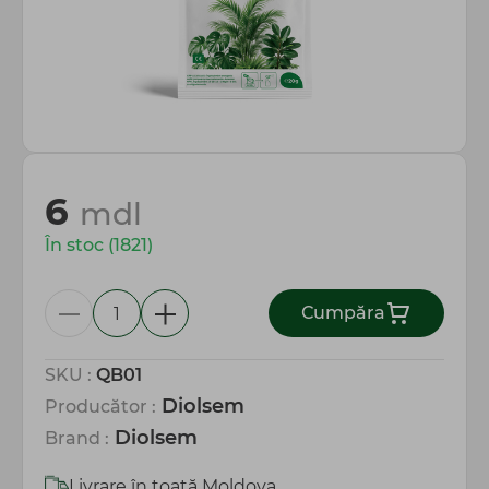
Totul pentru gospodărie
6
mdl
În stoc (1821)
Сumpăra
SKU :
QB01
Diolsem
Producător :
Diolsem
Brand :
Livrare în toată Moldova