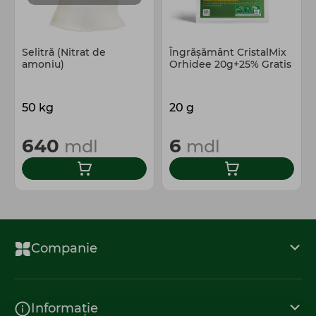
Selitră (Nitrat de
Îngrășământ CristalMix
amoniu)
Orhidee 20g+25% Gratis
50 kg
20 g
640
6
mdl
mdl
Companie
Informație