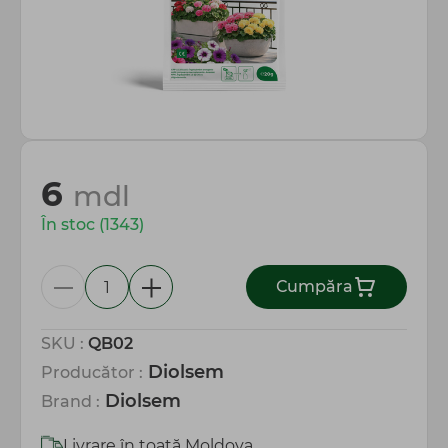
Totul pentru gospodărie
6
mdl
În stoc (1343)
Сumpăra
SKU :
QB02
Diolsem
Producător :
Diolsem
Brand :
Livrare în toată Moldova