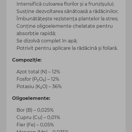
Intensifică culoarea florilor și a frunzișului;
Susține dezvoltarea sănătoasă a rădăcinilor;
Îmbunătățește rezistența plantelor la stres;
Conține oligoelemente chelatate pentru
absorbție rapidă;
Se dizolvă complet în apă;
Potrivit pentru aplicare la rădăcină și foliară.
Compoziție:
Azot total (N) – 12%
Fosfor (P₂O₅) – 12%
Potasiu (K₂O) – 36%
Oligoelemente:
Bor (B) – 0,025%
Cupru (Cu) – 0,01%
Fier (Fe) – 0,05%