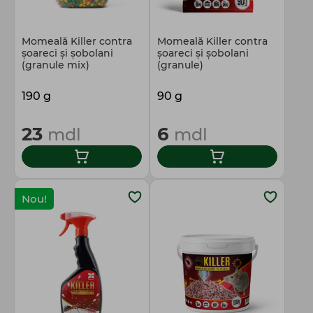
Momeală Killer contra
Momeală Killer contra
şoareci şi şobolani
şoareci şi şobolani
(granule mix)
(granule)
190 g
90 g
23
6
mdl
mdl
Nou!