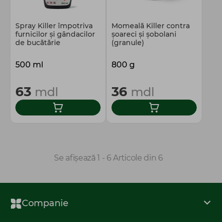
Spray Killer împotriva
Momeală Killer contra
furnicilor şi gândacilor
şoareci şi şobolani
de bucătărie
(granule)
500 ml
800 g
63
36
mdl
mdl
Se afișează 1 - 6 Articole din 6
Companie