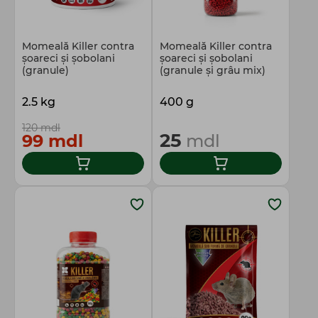
Totul pentru gospodărie
Momeală Killer contra
Momeală Killer contra
şoareci şi şobolani
şoareci şi şobolani
(granule)
(granule şi grâu mix)
2.5 kg
400 g
120 mdl
25
99 mdl
mdl