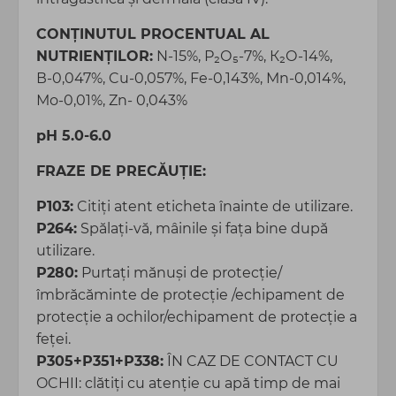
CONŢINUTUL PROCENTUAL AL
NUTRIENȚILOR:
N-15%, Р₂О₅-7%, К₂О-14%,
В-0,047%, Cu-0,057%, Fe-0,143%, Мn-0,014%,
Мо-0,01%, Zn- 0,043%
рН 5.0-6.0
FRAZE DE PREC
Ă
U
Ț
IE:
P103:
Citiți atent eticheta înainte de utilizare.
P264:
Spălați-vă, mâinile şi faţa bine după
utilizare.
P280:
Purtaţi mănuşi de protecție/
îmbrăcăminte de protecție /echipament de
protecție a ochilor/echipament de protecţie a
feţei.
Р305+Р351+Р338:
ÎN CAZ DE CONTACT CU
OCHII: clătiți cu atenție cu apă timp de mai