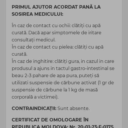
PRIMUL AJUTOR ACORDAT PAN
Ă
LA
SOSIREA MEDICULUI:
În caz de contact cu ochii: clătiţi cu apă
curată. Dacă apar simptomele de iritare
consultaţi medicul.
În caz de contact cu pielea: clătiți cu apă
curată.
În caz de inghitire: clătiți gura, in cazul in care
produsul a ajuns in tactul gastro-intestinal se
beau 2-3 pahare de apa pura, puteţi să
utilizati suspensie de cărbune activat (1 gr de
suspensie de cărbune la 1 kg de masă
corporală a victimei).
CONTRAINDICAŢII:
Sunt absente.
CERTIFICAT DE OMOLOGARE ÎN
REPUBLICA MOLDOVA:
Nr. 20-01-23-F-0175