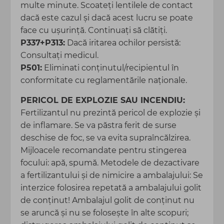
multe minute. Scoateți lentilele de contact
dacă este cazul şi dacă acest lucru se poate
face cu uşurinţă. Continuați să clătiți.
P337+P313:
Dacă iritarea ochilor persistă:
Consultați medicul.
P501:
Eliminati conținutul/recipientul în
conformitate cu reglamentările naționale.
PERICOL DE EXPLOZIE SAU INCENDIU:
Fertilizantul nu prezintă pericol de explozie şi
de inflamare. Se va păstra ferit de surse
deschise de foc, se va evita supraîncălzirea.
Mijloacele recomandate pentru stingerea
focului: apă, spumă. Metodele de dezactivare
a fertilizantului şi de nimicire a ambalajului: Se
interzice folosirea repetată a ambalajului golit
de conținut! Ambalajul golit de conţinut nu
se aruncă şi nu se foloseşte în alte scopuri;