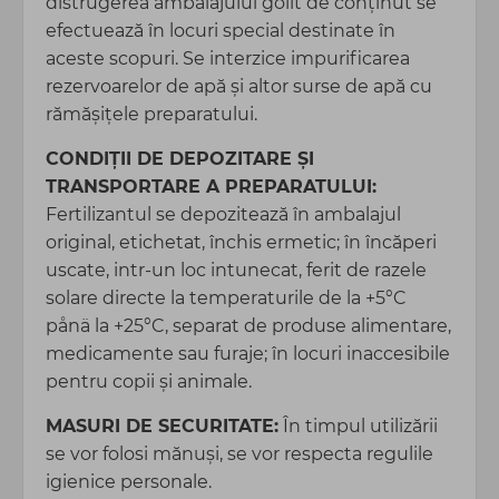
distrugerea ambalajului golit de conținut se
efectuează în locuri special destinate în
aceste scopuri. Se interzice impurificarea
rezervoarelor de apă şi altor surse de apă cu
rămăşiţele preparatului.
CONDIŢII DE DEPOZITARE ŞI
TRANSPORTARE A PREPARATULUI:
Fertilizantul se depozitează în ambalajul
original, etichetat, închis ermetic; în încăperi
uscate, intr-un loc intunecat, ferit de razele
solare directe la temperaturile de la +5°C
pånä la +25°C, separat de produse alimentare,
medicamente sau furaje; în locuri inaccesibile
pentru copii şi animale.
MASURI DE SECURITATE:
În timpul utilizării
se vor folosi mănuşi, se vor respecta regulile
igienice personale.