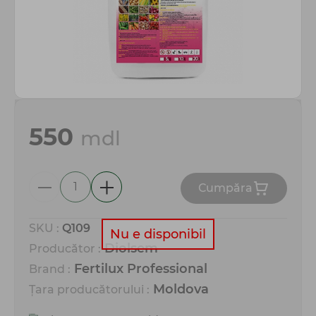
Totul pentru gospodărie
550
mdl
Сumpăra
SKU :
Q109
Nu e disponibil
Diolsem
Producător :
Fertilux Professional
Brand :
Moldova
Țara producătorului :