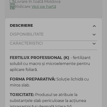
Livrare în toată Moldova
Ridicare
Vezi pe hartă
DESCRIERE
DISPONIBILITATE
CARACTERISTICI
FERTILUX PROFESSIONAL (K)
- fertilizant
solubil cu macro şi microelemente pentru
aplicare foliară.
FORMA PREPARATIVĂ:
Soluție lichidă cu
miros slab.
TOXICITATE:
Produsul se atribuie la
substanțele slab periculoase la acţiunea
intragastrică şi dermală (clasa IV).