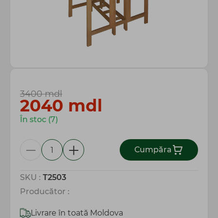
Totul pentru gospodărie
3400 mdl
2040
mdl
În stoc (7)
Сumpăra
SKU :
T2503
Producător :
Livrare în toată Moldova