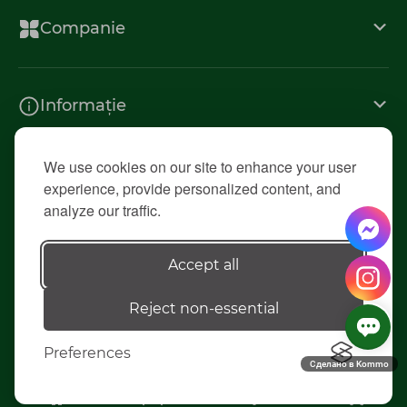
Companie
Informație
We use cookies on our site to enhance your user
Contacte
experience, provide personalized content, and
analyze our traffic.
© 2026 «Diolsem»
Accept all
Reject non-essential
Elaborarea siteului - ilab.md
Preferences
Сделано в Kommo
0
0