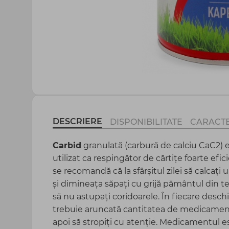
Agrotextil și plasă
Peliculă sere și mulcire
Totul pentru gospodărie
DESCRIERE
DISPONIBILITATE
CARACTE
Carbid
granulată (carbură de calciu CaC2) e
utilizat ca respingător de cărtițe foarte efi
se recomandă că la sfârșitul zilei să calcați
și dimineața săpați cu grijă pământul din 
să nu astupați coridoarele. În fiecare deschi
trebuie aruncată cantitatea de medicamen
apoi să stropiți cu atenție. Medicamentul es