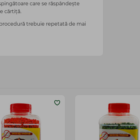
espingătoare care se răspândește
 cărtiță.
ga procedură trebuie repetată de mai