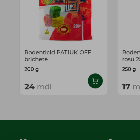
Rodenticid PATIUK OFF
Rodent
brichete
rosu 2
200 g
250 g
24
17
mdl
m