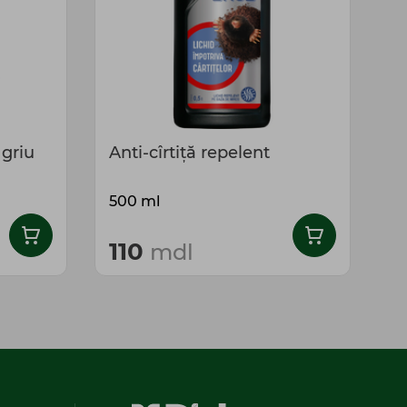
 griu
Anti-cîrtiță repelent
C
500 ml
1
110
6
mdl