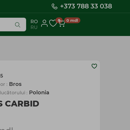
+373 788 33 038
0
0
mdl
RO
RU
5
Bros
or :
Polonia
ucătorului :
S CARBID