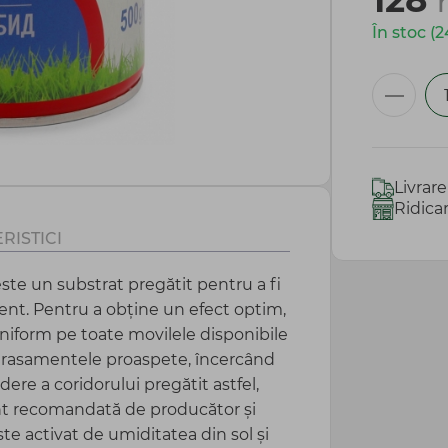
128
În stoc (2
Livrar
Ridica
RISTICI
ste un substrat pregătit pentru a fi
cient. Pentru a obține un efect optim,
 uniform pe toate movilele disponibile
terasamentele proaspete, încercând
dere a coridorului pregătit astfel,
t recomandată de producător și
te activat de umiditatea din sol și