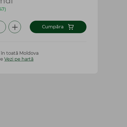
mdl
47)
Сumpăra
e în toată Moldova
re
Vezi pe hartă