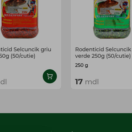
icid Selcuncik griu
Rodenticid Selcuncik
50g (50/cutie)
verde 250g (50/cutie)
250 g
17
dl
mdl