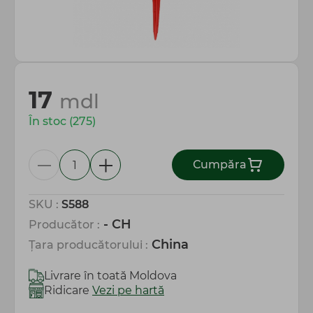
Totul pentru gospodărie
17
mdl
În stoc (275)
Сumpăra
SKU :
S588
- CH
Producător :
China
Țara producătorului :
Livrare în toată Moldova
Ridicare
Vezi pe hartă