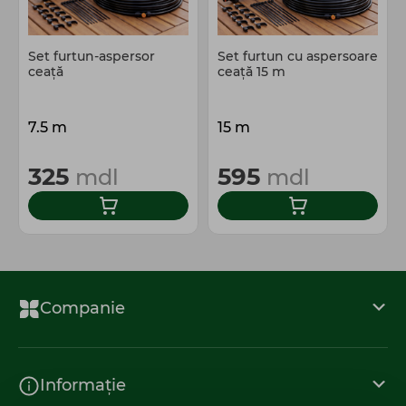
Set furtun-aspersor
Set furtun cu aspersoare
ceaţă
ceață 15 m
7.5 m
15 m
325
595
mdl
mdl
Companie
Informație