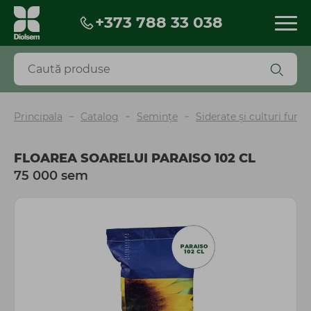
+373 788 33 038
Produse
Reduceri
Produse noi
BESTSELLERS
Principala
Catalog
Seminţe
Siderate și culturi furaj
Biopreparate
Pesticide
FLOAREA SOARELUI PARAISO 102 CL
Îngrășăminte și fertilizanți
75 000 sem
Seminţe
Torf și scoarță
Mobilă și decor de grădină
Ghiveci
Unelte, instrumente, accesorii
Irigare
Agrotextil și plasă
Peliculă sere și mulcire