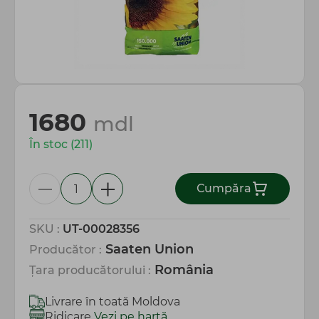
Totul pentru gospodărie
1680
mdl
În stoc (211)
Сumpăra
SKU :
UT-00028356
Saaten Union
Producător :
România
Țara producătorului :
Livrare în toată Moldova
Ridicare
Vezi pe hartă