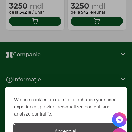
3250
3250
mdl
mdl
de la
542
lei/lunar
de la
542
lei/lunar
Companie
Informație
We use cookies on our site to enhance your user
Contacte
experience, provide personalized content, and
analyze our traffic.
© 2026 «Diolsem»
Accept all