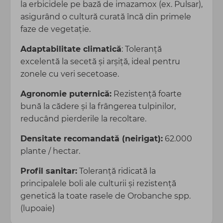
la erbicidele pe bază de imazamox (ex. Pulsar),
asigurând o cultură curată încă din primele
faze de vegetație.
Adaptabilitate climatică
: Toleranță
excelentă la secetă și arșiță, ideal pentru
zonele cu veri secetoase.
Agronomie puternică:
Rezistență foarte
bună la cădere și la frângerea tulpinilor,
reducând pierderile la recoltare.
Densitate recomandată (neirigat):
62.000
plante / hectar.
Profil sanitar:
Toleranță ridicată la
principalele boli ale culturii și rezistență
genetică la toate rasele de Orobanche spp.
(lupoaie)