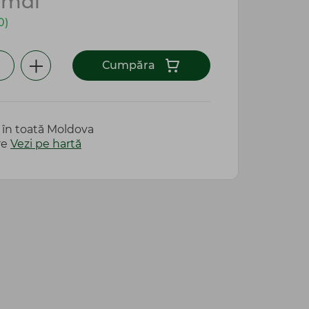
0
mdl
0)
Сumpăra
e în toată Moldova
re
Vezi pe hartă