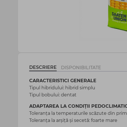
Agrotextil și plasă
Peliculă sere și mulcire
Totul pentru gospodărie
DESCRIERE
DISPONIBILITATE
CARACTERISTICI GENERALE
Tipul hibridului: hibrid simplu
Tipul bobului: dentat
ADAPTAREA LA CONDIȚII PEDOCLIMATI
Toleranța la temperaturile scăzute din prim
Toleranța la arșiță și secetă: foarte mare