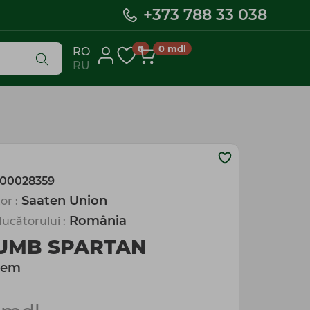
+373 788 33 038
0
0
mdl
RO
RU
00028359
Saaten Union
or :
România
ucătorului :
UMB SPARTAN
sem