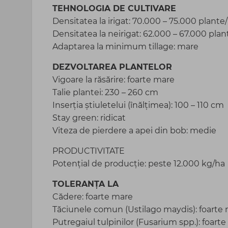
TEHNOLOGIA DE CULTIVARE
Densitatea la irigat: 70.000 – 75.000 plante
Densitatea la neirigat: 62.000 – 67.000 pla
Adaptarea la minimum tillage: mare
DEZVOLTAREA PLANTELOR
Vigoare la răsărire: foarte mare
Talie plantei: 230 – 260 cm
Inserția știuletelui (înălțimea): 100 – 110 cm
Stay green: ridicat
Viteza de pierdere a apei din bob: medie
PRODUCTIVITATE
Potențial de producție: peste 12.000 kg/ha
TOLERANȚA LA
Cădere: foarte mare
Tăciunele comun (Ustilago maydis): foarte
Putregaiul tulpinilor (Fusarium spp.): foart