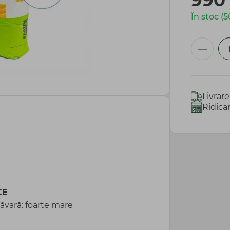
99
În stoc (5
Livrar
Ridica
CE
ăvară: foarte mare