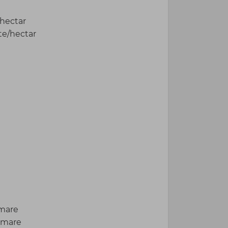
/hectar
nte/hectar
 mare
e mare