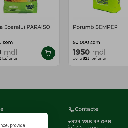
ea Soarelui PARAISO
Porumb SEMPER
L
0 sem
50 000 sem
0
1950
mdl
mdl
2
lei/lunar
de la
325
lei/lunar
ie
Contacte
+373 788 33 038
ence, provide
RATE
info@diolsem.md