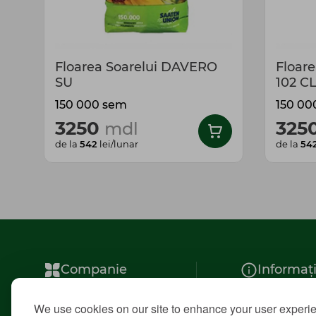
Floarea Soarelui DAVERO
Floar
SU
102 C
150 000 sem
150 00
3250
325
mdl
de la
542
lei/lunar
de la
54
Companie
Informaț
Despre noi
Noutăți
We use cookies on our site to enhance your user experi
Contacte/adrese
Achitare în 