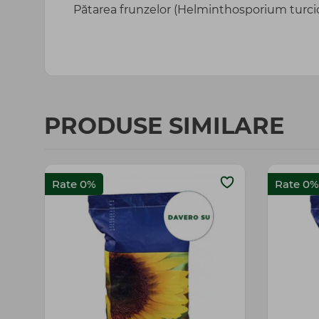
Pătarea frunzelor (Helminthosporium turc
PRODUSE SIMILARE
Rate 0%
Rate 0%