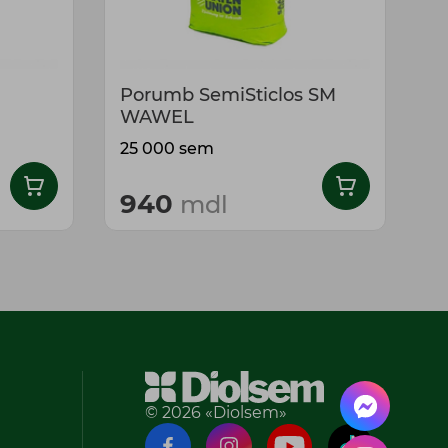
Porumb SemiSticlos SM
P
WAWEL
25 000 sem
5
940
mdl
de
© 2026 «Diolsem»