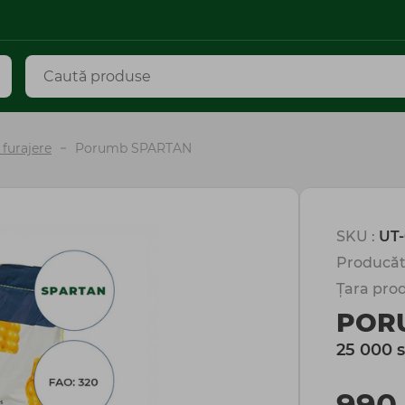
 furajere
Porumb SPARTAN
SKU :
UT-
Producăt
Țara prod
POR
25 000 