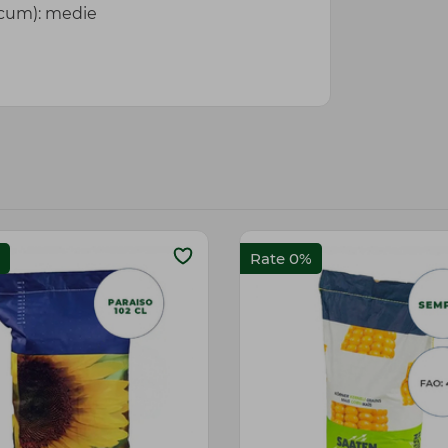
icum): medie
Rate 0%