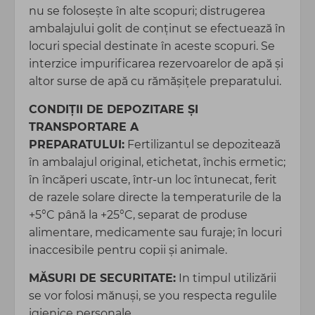
nu se foloseşte în alte scopuri; distrugerea
ambalajului golit de conţinut se efectuează în
locuri special destinate în aceste scopuri. Se
interzice impurificarea rezervoarelor de apă şi
altor surse de apă cu rămăşiţele preparatului.
CONDIŢII DE DEPOZITARE ȘI
TRANSPORTARE A
PREPARATULUI:
Fertilizantul se depozitează
în ambalajul original, etichetat, închis ermetic;
în încăperi uscate, într-un loc întunecat, ferit
de razele solare directe la temperaturile de la
+5°C până la +25°C, separat de produse
alimentare, medicamente sau furaje; în locuri
inaccesibile pentru copii şi animale.
MĂSURI DE SECURITATE:
In timpul utilizării
se vor folosi mănuşi, se you respecta regulile
igienice personale.