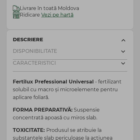
Livrare în toată Moldova
Ridicare
Vezi pe hartă
DESCRIERE
DISPONIBILITATE
CARACTERISTICI
Fertilux Prefessional Universal
- fertilizant
solubil cu macro și microelemente pentru
aplicare foliară.
FORMA PREPARATIVĂ:
Suspensie
concentrată apoasă cu miros slab.
TOXICITATE:
Produsul se atribuie la
substanţele slab periculoase la acţiunea