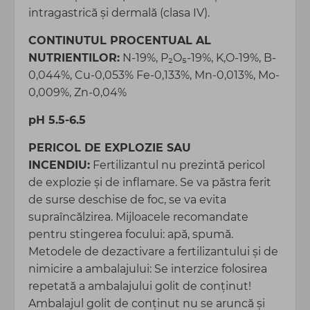
intragastrică și dermală (clasa IV).
CONTINUTUL PROCENTUAL AL
NUTRIENTILOR:
N-19%, P₂O₅-19%, K,O-19%, B-
0,044%, Cu-0,053% Fe-0,133%, Mn-0,013%, Mo-
0,009%, Zn-0,04%
pH 5.5-6.5
PERICOL DE EXPLOZIE SAU
INCENDIU:
Fertilizantul nu prezintă pericol
de explozie şi de inflamare. Se va păstra ferit
de surse deschise de foc, se va evita
supraîncălzirea. Mijloacele recomandate
pentru stingerea focului: apă, spumă.
Metodele de dezactivare a fertilizantului şi de
nimicire a ambalajului: Se interzice folosirea
repetată a ambalajului golit de conţinut!
Ambalajul golit de conţinut nu se aruncă şi