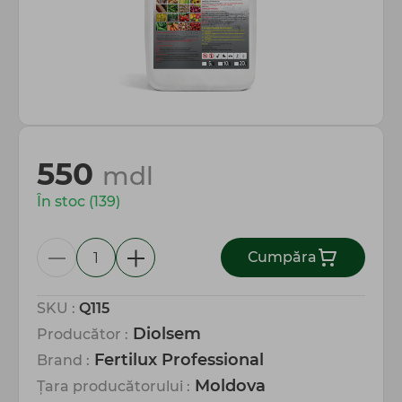
Totul pentru gospodărie
550
mdl
În stoc (139)
Сumpăra
SKU :
Q115
Diolsem
Producător :
Fertilux Professional
Brand :
Moldova
Țara producătorului :