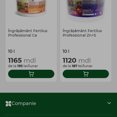
Îngrășământ Fertilux
Îngrășământ Fertilux
Professional Ca
Professional Zn+S
10 l
10 l
1165
1120
mdl
mdl
de la
195
lei/lunar
de la
187
lei/lunar
Companie