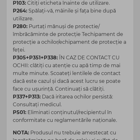
P103:
Citiți eticheta înainte de utilizare.
P264:
Spălați-vă, mâinile şi faţa bine după
utilizare.
P280:
Purtaţi mănuşi de protectie/
îmbrăcăminte de protecţie Techipament de
protecție a ochilor/echipament de protecție a
feței.
P305+P351+P338:
ÎN CAZ DE CONTACT CU
OCHII: clătiți cu atenție cu apă timp de mai
multe minute. Scoateți lentilele de contact
dacă este cazul şi dacă acest lucru se poate
face cu ușurință. Continuaţi să clătiţi.
P337+P313:
Dacă iritarea ochilor persistă:
Consultați medicul.
P501:
Eliminati conținutul/recipientul în
conformitate cu reglamentările naționale.
NOTA:
Produsul nu trebuie amestecat cu