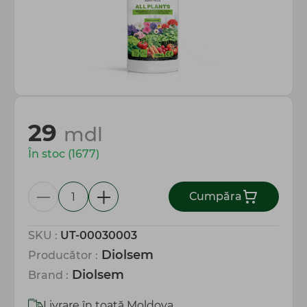
Totul pentru gospodărie
29
mdl
În stoc (1677)
Сumpăra
SKU :
UT-00030003
Diolsem
Producător :
Diolsem
Brand :
Livrare în toată Moldova