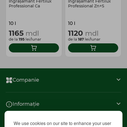
Îngrășământ Fertilux
Îngrășământ Fertilux
Professional Ca
Professional Zn+S
10 l
10 l
1165
1120
mdl
mdl
de la
195
lei/lunar
de la
187
lei/lunar
Companie
Informație
We use cookies on our site to enhance your user