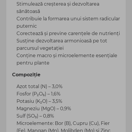
Stimulează creșterea și dezvoltarea
sănătoasă
Contribuie la formarea unui sistem radicular
puternic
Corectează și previne carențele de nutrienți
Susține dezvoltarea armonioasă pe tot
parcursul vegetației
Conține macro și microelemente esențiale
pentru plante
Compoziție
Azot total (N) – 3,0%
Fosfor (P₂O₅) – 1,6%
Potasiu (K₂O) – 3,5%
Magneziu (MgO) – 0,9%
Sulf (SO₃) – 0,8%
Microelemente: Bor (B), Cupru (Cu), Fier
(Fe), Mangan (Mn), Molibden (Mo) și Zinc