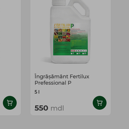
Îngrășământ Fertilux
Î
Prefessional P
P
5 l
1
550
mdl