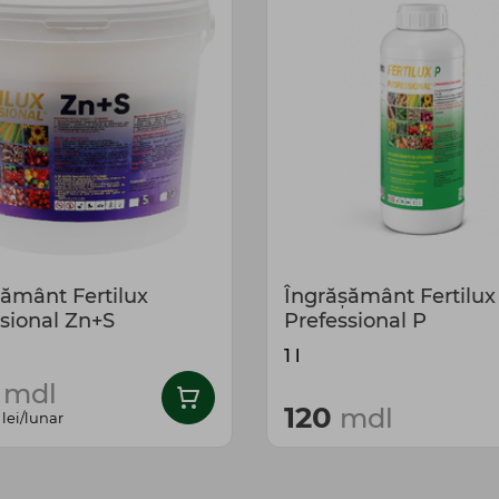
ământ Fertilux
Îngrășământ Fertilux
sional Zn+S
Prefessional P
1 l
0
mdl
120
mdl
lei/lunar