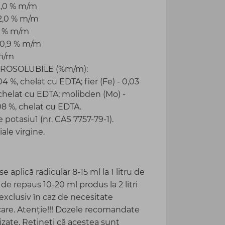
2,0 % m/m
 2,0 % m/m
5 % m/m
 0,9 % m/m
 m/m
ROSOLUBILE (%m/m):
04 %, chelat cu EDTA; fier (Fe) - 0,03
 chelat cu EDTA; molibden (Mo) -
008 %, chelat cu EDTA.
potasiu1 (nr. CAS 7757-79-1).
ale virgine.
e aplică radicular 8-15 ml la 1 litru de
 de repaus 10-20 ml produs la 2 litri
 exclusiv în caz de necesitate
care. Atenție!!! Dozele recomandate
izate. Rețineți că acestea sunt