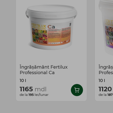
Îngrășământ Fertilux
Îngrăș
Professional Ca
Profes
10 l
10 l
1165
112
mdl
de la
195
lei/lunar
de la
187