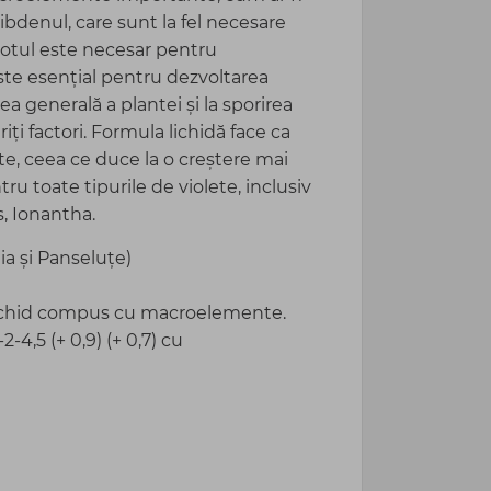
libdenul, care sunt la fel necesare
Azotul este necesar pentru
 este esențial pentru dezvoltarea
rea generală a plantei și la sporirea
riți factori. Formula lichidă face ca
nte, ceea ce duce la o creștere mai
tru toate tipurile de violete, inclusiv
s, Ionantha.
ia și Panseluțe)
c lichid compus cu macroelemente.
4,5 (+ 0,9) (+ 0,7) cu