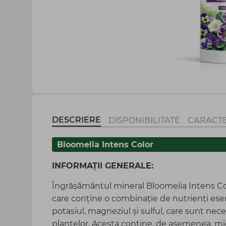
Agrotextil și plasă
Peliculă sere și mulcire
Totul pentru gospodărie
DESCRIERE
DISPONIBILITATE
CARACTE
Bloomelia Intens Color
INFORMAȚII GENERALE:
Îngrășământul mineral Bloomelia Intens Co
care conține o combinație de nutrienți esenți
potasiul, magneziul și sulful, care sunt nec
plantelor. Acesta conține, de asemenea, m