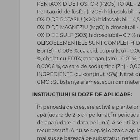
PENTAOXID DE FOSFOR (P2O5) TOTAL – 
Pentaoxid de fosfor (P2O5) hidrosolubil –
OXID DE POTASIU (K2O) hidrosolubil – 4,
OXID DE MAGNEZIU (MgO) hidrosolubil -
OXID DE SULF (SO3) hidrosolubil – 0,7 %
OLIGOELEMENTELE SUNT COMPLET HID
Bor (B) - 0,006 %, ca acid; cupru (Cu) - 0,0
%, chelat cu EDTA; mangan (Mn) - 0,01 %,
0,0006 %, ca sare de sodiu; zinc (Zn) - 0,
INGREDIENTE (cu conținut >5%): Nitrat de 
CMC1: Substanțe și amestecuri din materi
INSTRUCȚIUNI ȘI DOZE DE APLICARE:
În perioada de creștere activă a plantelor s
apă (udare de 2-3 ori pe lună). În perioada
de apă (udare o data pe lună). A se utiliza
recunoscută. A nu se depăși doza de apli
mai sus se bazează pe substraturi nefertil