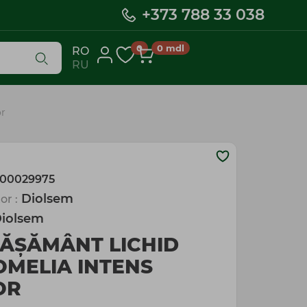
+373 788 33 038
0
0
mdl
RO
RU
or
00029975
Diolsem
or :
iolsem
ĂȘĂMÂNT LICHID
MELIA INTENS
OR