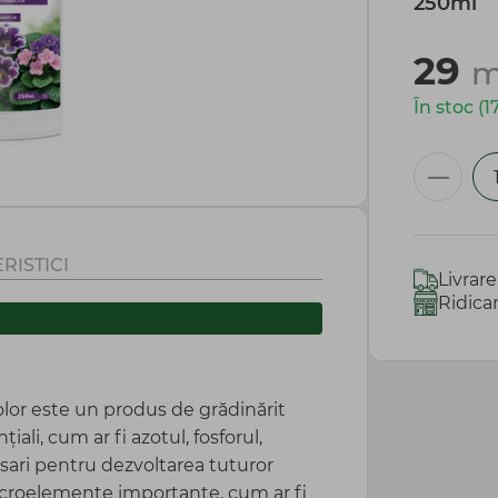
250ml
29
m
În stoc (1
RISTICI
Livrar
Ridica
lor este un produs de grădinărit
ali, cum ar fi azotul, fosforul,
esari pentru dezvoltarea tuturor
icroelemente importante, cum ar fi