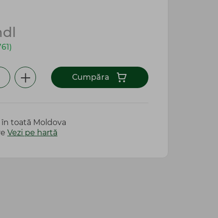
dl
761)
Сumpăra
e în toată Moldova
re
Vezi pe hartă