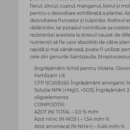
fierul, zincul, cuprul, manganul, borul și mo
pentru o dezvoltare echilibrată a plantei. 
dezvoltarea frunzelor și tulpinilor, fosforul
rădăcinilor, iar potasiul contribuie șa crește
rezistenței acesteia la stresul cauzat de dife
nutrienții să fie ușor absorbiți de către pla
rapidă și mai sănătoasă, poate fi utilizat pen
cele din genurile Saintpaulia, Streptocarpu
(îngrășământ lichid pentru Violete, Gloxin
Fertilizant UE
CFP 1(C)(I)(b)(ii): Îngrășământ anorgani
Soluție NPK (+MgO, +SO3), Îngrășământ 2-2-
oligoelemente.
COMPOZIȚIE:
AZOT (N) TOTAL – 2,0 % m/m
Azot nitric (N-NO3-) – 1,54 m/m %
Azot amoniacal (N-NH4+) – 0,46 m/m %