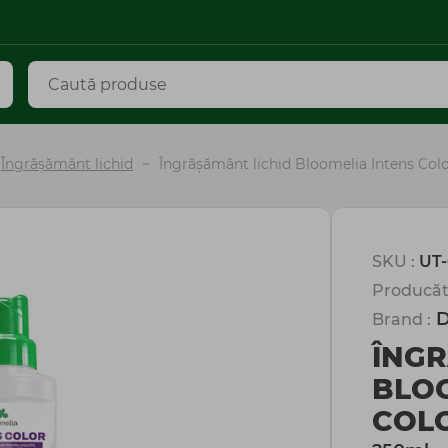
Îngrășământ lichid
Îngrășământ lichid Bloomelia Intens Col
SKU :
UT-
Producăt
D
Brand :
ÎNGR
BLOO
COL