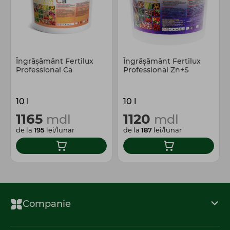
Îngrășământ Fertilux
Îngrășământ Fertilux
Professional Ca
Professional Zn+S
10 l
10 l
1165
1120
mdl
mdl
de la
195
lei/lunar
de la
187
lei/lunar
Companie