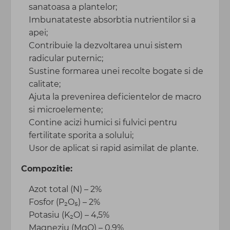
sanatoasa a plantelor;
Imbunatateste absorbtia nutrientilor si a
apei;
Contribuie la dezvoltarea unui sistem
radicular puternic;
Sustine formarea unei recolte bogate si de
calitate;
Ajuta la prevenirea deficientelor de macro
si microelemente;
Contine acizi humici si fulvici pentru
fertilitate sporita a solului;
Usor de aplicat si rapid asimilat de plante.
Compozitie:
Azot total (N) – 2%
Fosfor (P₂O₅) – 2%
Potasiu (K₂O) – 4,5%
Magneziu (MgO) – 0,9%