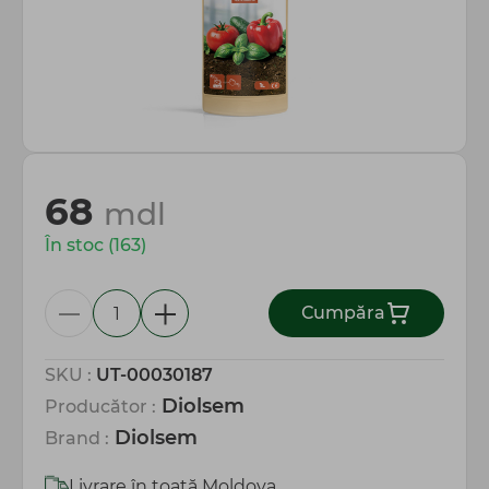
Totul pentru gospodărie
68
mdl
În stoc (163)
Сumpăra
SKU :
UT-00030187
Diolsem
Producător :
Diolsem
Brand :
Livrare în toată Moldova