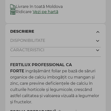
Livrare în toată Moldova
Ridicare
Vezi pe hartă
DESCRIERE
DISPONIBILITATE
CARACTERISTICI
FERTILUX PROFESSIONAL CA
FORTE
ingrăşământ foliar pe bază de săruri
organice de calciu imbogăţit cu mangan şi
zinc, care previne deficienţele de calciu în
culturile horticole și legumicole, crescând
astfel calitatea şi valoarea vizuală a legumelor
şi fructelor.