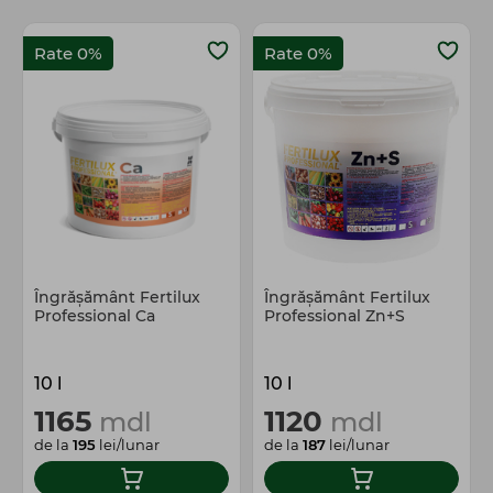
Rate 0%
Rate 0%
Îngrășământ Fertilux
Îngrășământ Fertilux
Professional Ca
Professional Zn+S
10 l
10 l
1165
1120
mdl
mdl
de la
195
lei/lunar
de la
187
lei/lunar