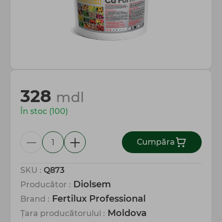
Totul pentru gospodărie
328
mdl
În stoc (100)
Сumpăra
SKU :
Q873
Diolsem
Producător :
Fertilux Professional
Brand :
Moldova
Țara producătorului :