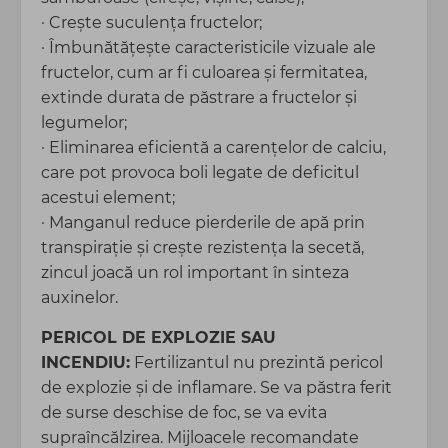
· Creşte suculenţa fructelor;
· Îmbunătăţeşte caracteristicile vizuale ale
fructelor, cum ar fi culoarea şi fermitatea,
extinde durata de păstrare a fructelor şi
legumelor;
· Eliminarea eficientă a carenţelor de calciu,
care pot provoca boli legate de deficitul
acestui element;
· Manganul reduce pierderile de apă prin
transpiraţie şi creşte rezistenţa la secetă,
zincul joacă un rol important în sinteza
auxinelor.
PERICOL DE EXPLOZIE SAU
INCENDIU:
Fertilizantul nu prezintă pericol
de explozie şi de inflamare. Se va păstra ferit
de surse deschise de foc, se va evita
supraîncălzirea. Mijloacele recomandate