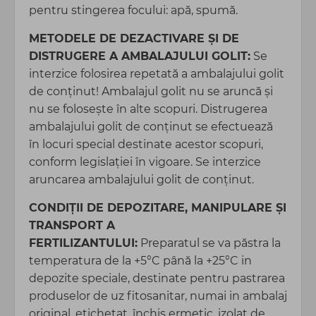
pentru stingerea focului: apă, spumă.
METODELE DE DEZACTIVARE ȘI DE
DISTRUGERE A AMBALAJULUI GOLIT:
Se
interzice folosirea repetată a ambalajului golit
de conţinut! Ambalajul golit nu se aruncă și
nu se folosește în alte scopuri. Distrugerea
ambalajului golit de conținut se efectuează
în locuri special destinate acestor scopuri,
conform legislaţiei în vigoare. Se interzice
aruncarea ambalajului golit de conținut.
CONDIŢII DE DEPOZITARE, MANIPULARE ȘI
TRANSPORT A
FERTILIZANTULUI:
Preparatul se va păstra la
temperatura de la +5°C până la +25°C in
depozite speciale, destinate pentru pastrarea
produselor de uz fitosanitar, numai in ambalaj
original, etichetat, închis ermetic, izolat de