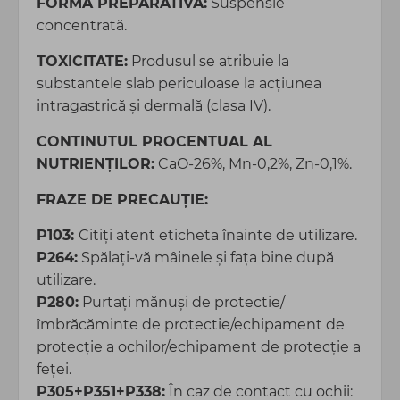
FORMA PREPARATIVĂ:
Suspensie
concentrată.
TOXICITATE:
Produsul se atribuie la
substantele slab periculoase la acţiunea
intragastrică şi dermală (clasa IV).
CONTINUTUL PROCENTUAL AL
NUTRIENȚILOR:
CaO-26%, Mn-0,2%, Zn-0,1%.
FRAZE DE PRECAUȚIE:
P103:
Citiți atent eticheta înainte de utilizare.
P264:
Spălați-vă mâinele şi faţa bine după
utilizare.
P280:
Purtaţi mănuşi de protectie/
îmbrăcăminte de protectie/echipament de
protecție a ochilor/echipament de protecţie a
feţei.
P305+P351+P338:
În caz de contact cu ochii: