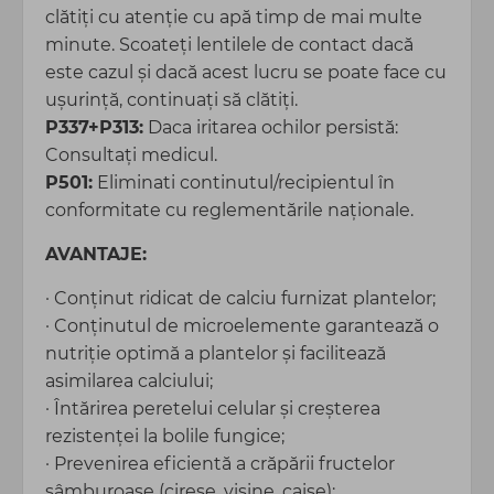
clătiți cu atenție cu apă timp de mai multe
minute. Scoateți lentilele de contact dacă
este cazul şi dacă acest lucru se poate face cu
uşurinţă, continuați să clătiţi.
P337+P313:
Daca iritarea ochilor persistă:
Consultați medicul.
P501:
Eliminati continutul/recipientul în
conformitate cu reglementările naționale.
AVANTAJE:
· Conţinut ridicat de calciu furnizat plantelor;
· Conţinutul de microelemente garantează o
nutriţie optimă a plantelor şi facilitează
asimilarea calciului;
· Întărirea peretelui celular şi creşterea
rezistenţei la bolile fungice;
· Prevenirea eficientă a crăpării fructelor
sâmburoase (cireşe, vişine, caise);