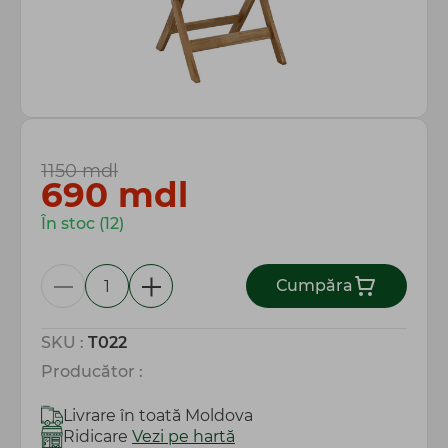
Totul pentru gospodărie
1150 mdl
690
mdl
În stoc (12)
Сumpăra
SKU :
T022
Producător :
Livrare în toată Moldova
Ridicare
Vezi pe hartă