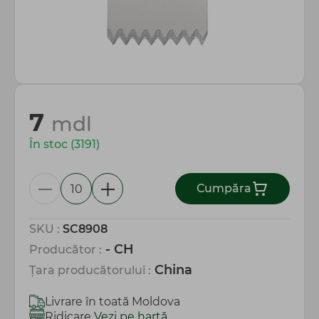
Totul pentru gospodărie
7
mdl
În stoc (3191)
Сumpăra
SKU :
SC8908
- CH
Producător :
China
Țara producătorului :
Livrare în toată Moldova
Ridicare
Vezi pe hartă