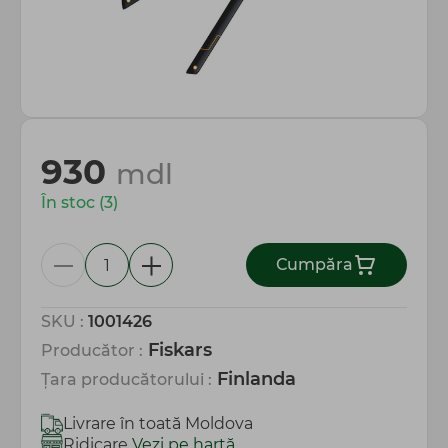
Totul pentru gospodărie
930
mdl
În stoc (3)
Сumpăra
SKU :
1001426
Fiskars
Producător :
Finlanda
Țara producătorului :
Livrare în toată Moldova
Ridicare
Vezi pe hartă