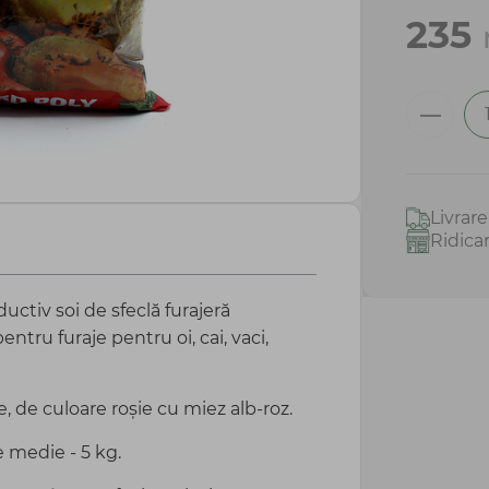
235
Livrar
Ridica
ductiv soi de sfeclă furajeră
entru furaje pentru oi, cai, vaci,
e, de culoare roșie cu miez alb-roz.
 medie - 5 kg.