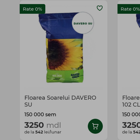
Rate 0%
Rate 0%
Floarea Soarelui DAVERO
Floar
SU
102 C
150 000 sem
150 00
3250
325
mdl
de la
542
lei/lunar
de la
54