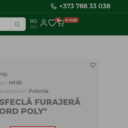
+373 788 33 038
0
0
mdl
RO
RU
P55
MHR
or :
Polonia
ucătorului :
SFECLĂ FURAJERĂ
ORD POLY"