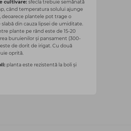
e cultivare:
sfecla trebuie semănată
câmp, când temperatura solului ajunge
l, deoarece plantele pot trage o
e slabă din cauza lipsei de umiditate.
ntre plante pe rând este de 15-20
tarea buruienilor și pansament (300-
ste de dorit de irigat. Cu două
uie oprită.
li:
planta este rezistentă la boli și