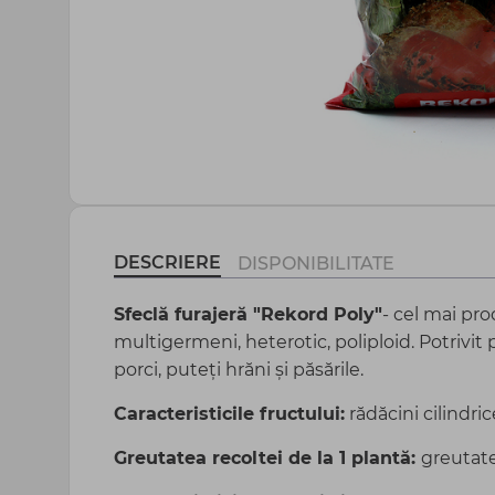
Agrotextil și plasă
Peliculă sere și mulcire
Totul pentru gospodărie
DESCRIERE
DISPONIBILITATE
Sfeclă furajeră "Rekord Poly"
- cel mai pro
multigermeni, heterotic, poliploid. Potrivit p
porci, puteți hrăni și păsările.
Caracteristicile fructului:
rădăcini cilindric
Greutatea recoltei de la 1 plantă:
greutate