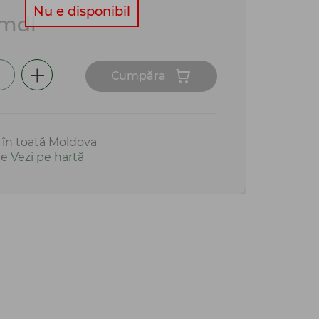
Nu e disponibil
mdl
Сumpăra
e în toată Moldova
re
Vezi pe hartă