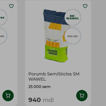
Ra
Porumb SemiSticlos SM
P
WAWEL
25 000 sem
5
940
mdl
de