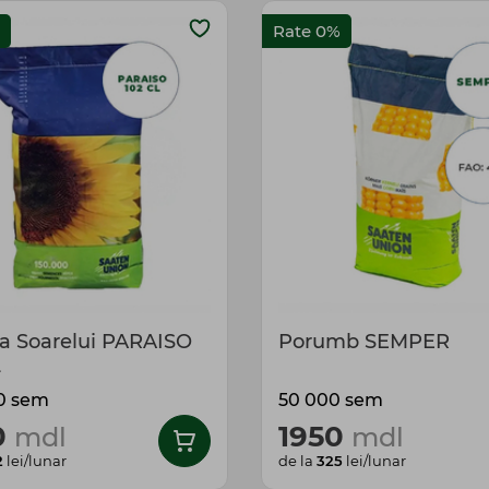
Rate 0%
ea Soarelui PARAISO
Porumb SEMPER
L
0 sem
50 000 sem
0
1950
mdl
mdl
2
lei/lunar
de la
325
lei/lunar