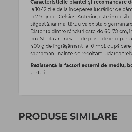
Caracteristicile plantei și recomandare d
la 10-12 zile de la începerea lucrărilor de 
la 7-9 grade Celsius. Anterior, este imposibi
săgeată, iar mai târziu va exista o germinar
Distanța dintre rânduri este de 60-70 cm, î
cm. Sfecla are nevoie de plivit, de îndepăr
400 g de îngrășământ la 10 mp), după care e
săptămâni înainte de recoltare, udarea treb
Rezistență la factori externi de mediu, bo
boltari.
PRODUSE SIMILARE