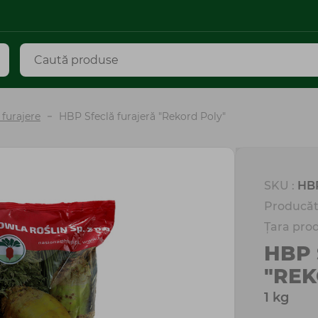
 furajere
HBP Sfeclă furajeră "Rekord Poly"
SKU :
HB
Producăt
Țara prod
HBP 
"REK
1 kg