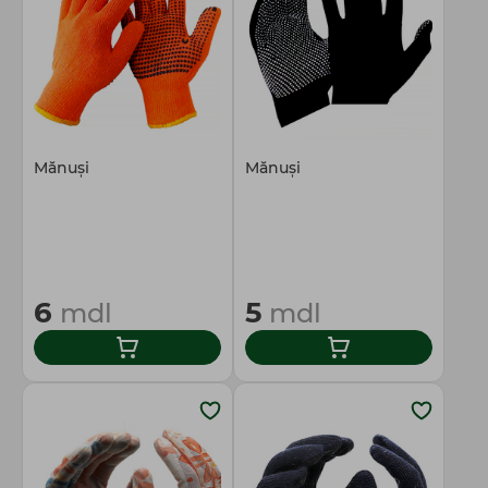
Totul pentru gospodărie
Mănuși
Mănuși
6
5
mdl
mdl