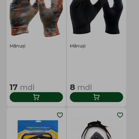
Mănuși
Mănuși
17
8
mdl
mdl