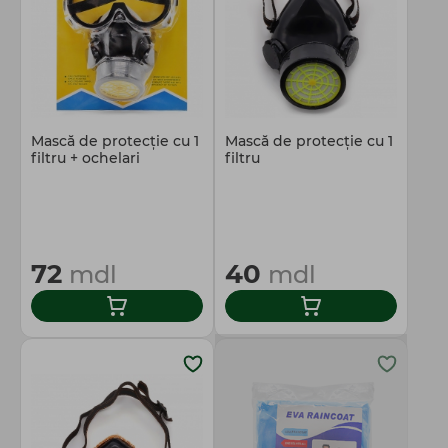
Mască de protecţie cu 1
Mască de protecţie cu 1
filtru + ochelari
filtru
72
40
mdl
mdl