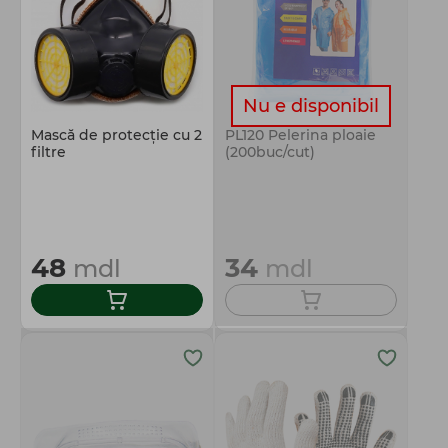
Nu e disponibil
Mască de protecţie cu 2
PL120 Pelerina ploaie
filtre
(200buc/cut)
48
34
mdl
mdl