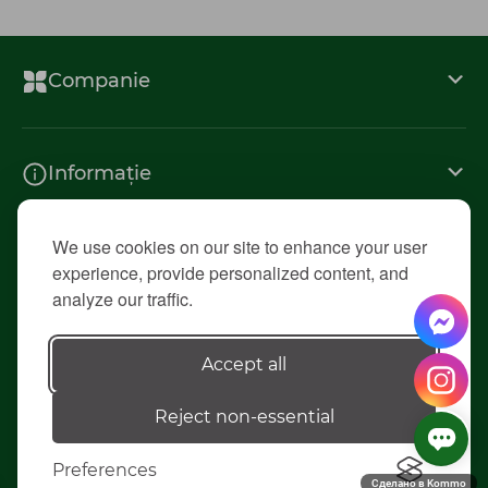
Companie
Informație
We use cookies on our site to enhance your user
Contacte
experience, provide personalized content, and
analyze our traffic.
© 2026 «Diolsem»
Accept all
Reject non-essential
Elaborarea siteului - ilab.md
Preferences
Сделано в Kommo