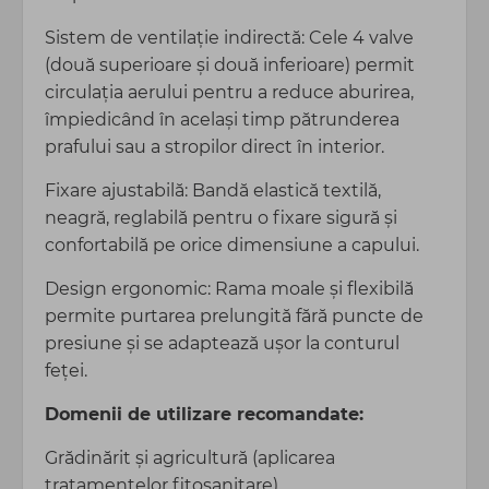
Sistem de ventilație indirectă: Cele 4 valve
(două superioare și două inferioare) permit
circulația aerului pentru a reduce aburirea,
împiedicând în același timp pătrunderea
prafului sau a stropilor direct în interior.
Fixare ajustabilă: Bandă elastică textilă,
neagră, reglabilă pentru o fixare sigură și
confortabilă pe orice dimensiune a capului.
Design ergonomic: Rama moale și flexibilă
permite purtarea prelungită fără puncte de
presiune și se adaptează ușor la conturul
feței.
Domenii de utilizare recomandate:
Grădinărit și agricultură (aplicarea
tratamentelor fitosanitare).