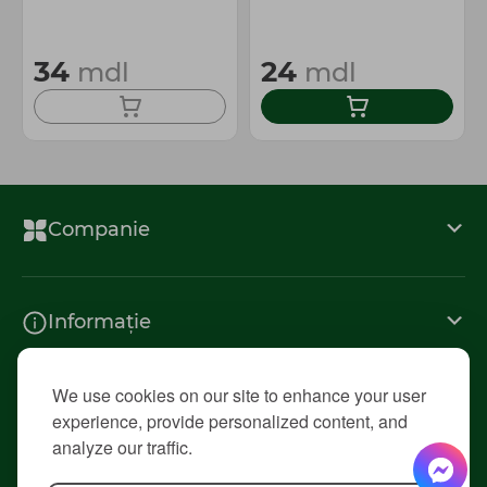
34
24
mdl
mdl
Companie
Informație
We use cookies on our site to enhance your user
Contacte
experience, provide personalized content, and
analyze our traffic.