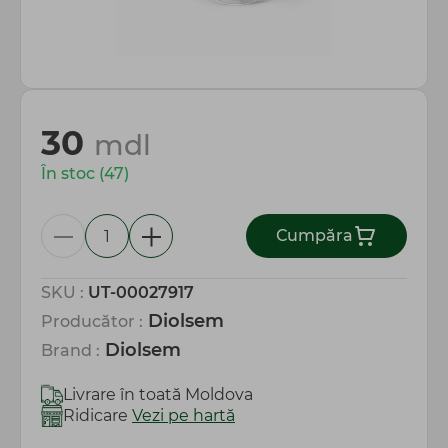
Totul pentru gospodărie
30
mdl
În stoc (47)
Сumpăra
SKU :
UT-00027917
Diolsem
Producător :
Diolsem
Brand :
Livrare în toată Moldova
Ridicare
Vezi pe hartă