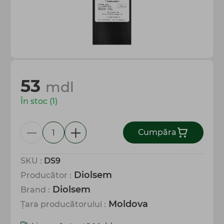
Totul pentru gospodărie
53
mdl
În stoc (1)
Сumpăra
SKU :
DS9
Diolsem
Producător :
Diolsem
Brand :
Moldova
Țara producătorului :