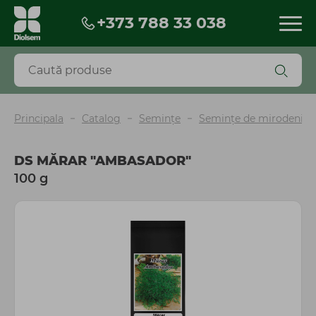
+373 788 33 038
Produse
Reduceri
Produse noi
BESTSELLERS
Principala
Catalog
Seminţe
Semințe de mirodenii, v
Biopreparate
Pesticide
DS MĂRAR "AMBASADOR"
Îngrășăminte și fertilizanți
100 g
Seminţe
Torf și scoarță
Mobilă și decor de grădină
Ghiveci
Unelte, instrumente, accesorii
Irigare
Agrotextil și plasă
Peliculă sere și mulcire