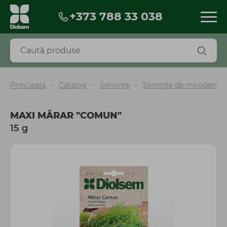
+373 788 33 038
Produse
Reduceri
Produse noi
BESTSELLERS
Principala
Catalog
Seminţe
Semințe de mirodenii, v
Biopreparate
Pesticide
MAXI MĂRAR "COMUN"
Îngrășăminte și fertilizanți
15 g
Seminţe
Torf și scoarță
Mobilă și decor de grădină
Ghiveci
Unelte, instrumente, accesorii
Irigare
Agrotextil și plasă
Peliculă sere și mulcire