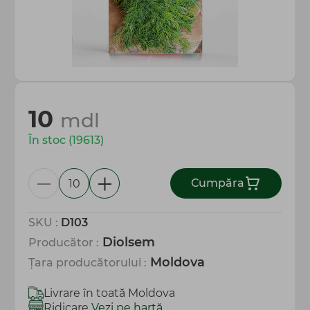
Totul pentru gospodărie
10
mdl
În stoc (19613)
Сumpăra
SKU :
D103
Diolsem
Producător :
Moldova
Țara producătorului :
Livrare în toată Moldova
Ridicare
Vezi pe hartă