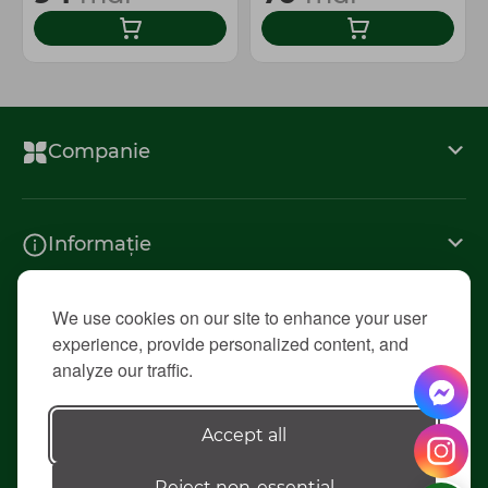
Companie
Informație
We use cookies on our site to enhance your user
Contacte
experience, provide personalized content, and
analyze our traffic.
© 2026 «Diolsem»
Accept all
Reject non-essential