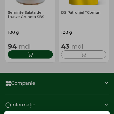
Semințe Salata de
DS Pătrunjel ''Comun''
frunze Gruneta SBS
100 g
100 g
94
43
mdl
mdl
Companie
Informație