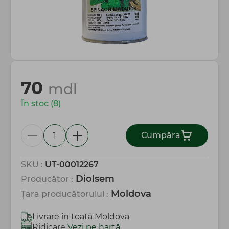
Totul pentru gospodărie
70
mdl
În stoc (8)
Сumpăra
SKU :
UT-00012267
Diolsem
Producător :
Moldova
Țara producătorului :
Livrare în toată Moldova
Ridicare
Vezi pe hartă