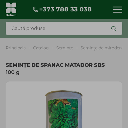
+373 788 33 038
Produse
Reduceri
Produse noi
BESTSELLERS
Principala
Catalog
Seminţe
Semințe de mirodenii, v
Biopreparate
Pesticide
SEMINȚE DE SPANAC MATADOR SBS
Îngrășăminte și fertilizanți
100 g
Seminţe
Torf și scoarță
Mobilă și decor de grădină
Ghiveci
Unelte, instrumente, accesorii
Irigare
Agrotextil și plasă
Peliculă sere și mulcire