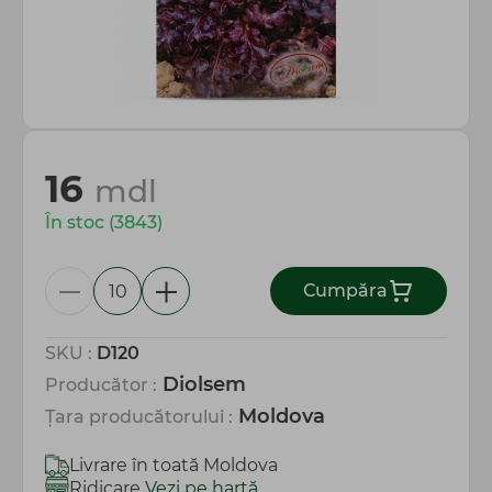
Totul pentru gospodărie
16
mdl
În stoc (3843)
Сumpăra
SKU :
D120
Diolsem
Producător :
Moldova
Țara producătorului :
Livrare în toată Moldova
Ridicare
Vezi pe hartă