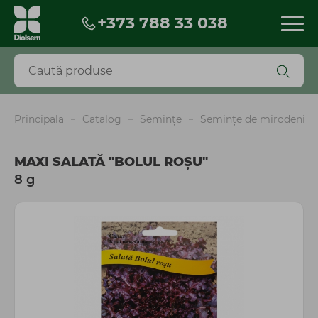
+373 788 33 038
Produse
Reduceri
Produse noi
BESTSELLERS
Principala
Catalog
Seminţe
Semințe de mirodenii, v
Biopreparate
Pesticide
MAXI SALATĂ "BOLUL ROȘU"
Îngrășăminte și fertilizanți
8 g
Seminţe
Torf și scoarță
Mobilă și decor de grădină
Ghiveci
Unelte, instrumente, accesorii
Irigare
Agrotextil și plasă
Peliculă sere și mulcire