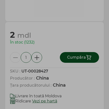
Totul pentru gospodărie
2
mdl
În stoc (1232)
Сumpăra
SKU :
UT-00028427
China
Producător :
China
Țara producătorului :
Livrare în toată Moldova
Ridicare
Vezi pe hartă