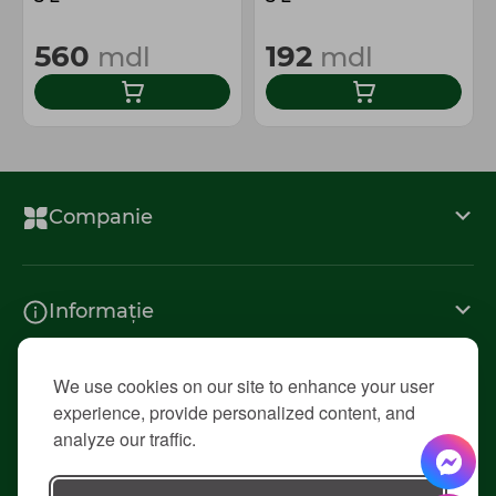
560
192
mdl
mdl
Companie
Informație
We use cookies on our site to enhance your user
Contacte
experience, provide personalized content, and
analyze our traffic.