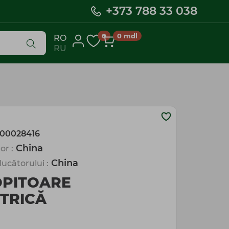
+373 788 33 038
0
0
mdl
RO
RU
00028416
China
or :
China
ucătorului :
OPITOARE
TRICĂ