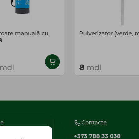
itoare manuală cu
Pulverizator (verde, r
ă
8
mdl
mdl
ie
Contacte
+373 788 33 038