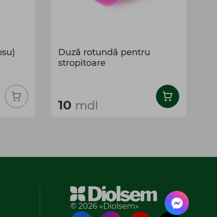
osu)
Duză rotundă pentru
D
stropitoare
s
D
10
mdl
© 2026 «Diolsem»