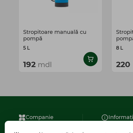
Stropitoare manuală cu
Strop
pompă
pomp
5 L
8 L
192
220
mdl
Companie
Informaț
Despre noi
Noutăți