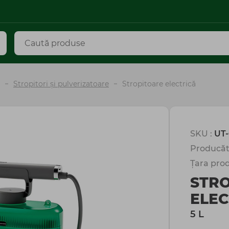
Stropitori și pulverizatoare
Stropitoare electrică
SKU :
UT-
Producăt
Țara prod
STR
ELEC
5 L