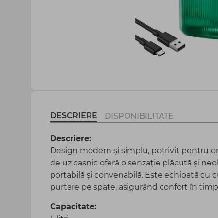
Agrotextil și plasă
Peliculă sere și mulcire
Totul pentru gospodărie
DESCRIERE
DISPONIBILITATE
Descriere:
Design modern și simplu, potrivit pentru ori
de uz casnic oferă o senzație plăcută și neo
portabilă și convenabilă. Este echipată cu 
purtare pe spate, asigurând confort în timpu
Capacitate: