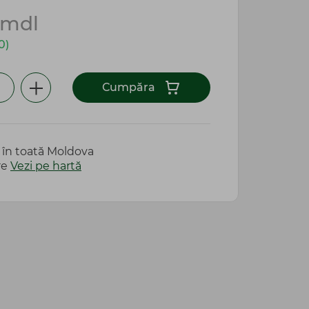
mdl
0)
Сumpăra
e în toată Moldova
re
Vezi pe hartă