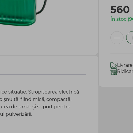
560
În stoc (9
Livrar
Ridica
ce situație. Stropitoarea electrică
bișnuită, fiind mică, compactă,
curea de umăr și suport pentru
l pulverizării.