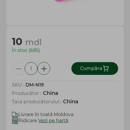
Totul pentru gospodărie
10
mdl
În stoc (685)
Сumpăra
SKU :
DM-N19
China
Producător :
China
Țara producătorului :
Livrare în toată Moldova
Ridicare
Vezi pe hartă