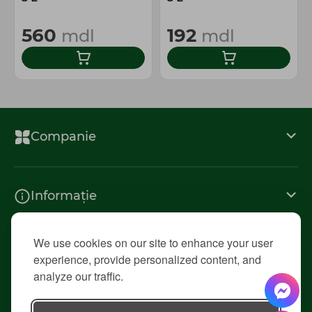
560
192
mdl
mdl
Companie
Informație
We use cookies on our site to enhance your user
Contacte
experience, provide personalized content, and
analyze our traffic.