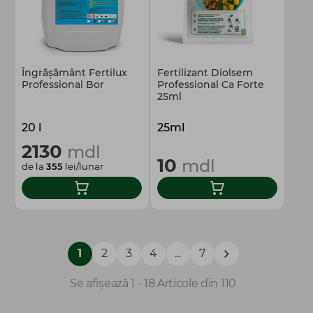
Îngrășământ Fertilux
Fertilizant Diolsem
Professional Bor
Professional Ca Forte
25ml
20 l
25ml
2130
mdl
10
mdl
de la
355
lei/lunar
1
2
3
4
...
7
Se afișează 1 - 18 Articole din 110