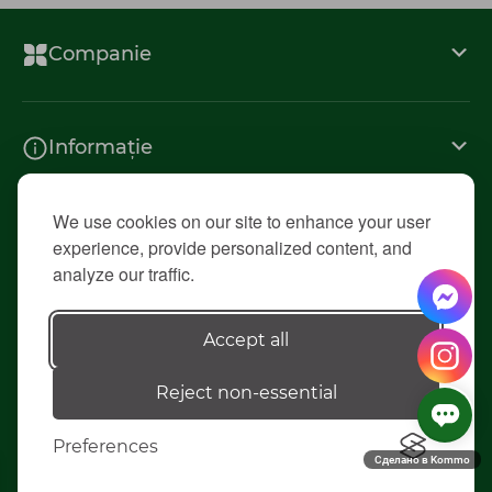
Companie
Informație
We use cookies on our site to enhance your user
Contacte
experience, provide personalized content, and
analyze our traffic.
© 2026 «Diolsem»
Accept all
Reject non-essential
Elaborarea siteului - ilab.md
Preferences
Сделано в Kommo
0
0