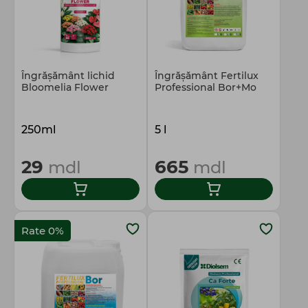
Îngrășământ lichid
Îngrășământ Fertilux
Bloomelia Flower
Professional Bor+Mo
250ml
5 l
29
665
mdl
mdl
Rate 0%