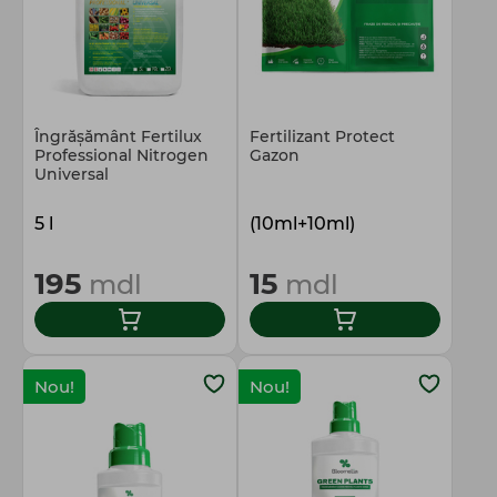
Îngrășământ Fertilux
Fertilizant Protect
Prоfessional Nitrogen
Gazon
Universal
5 l
(10ml+10ml)
195
15
mdl
mdl
Nou!
Nou!