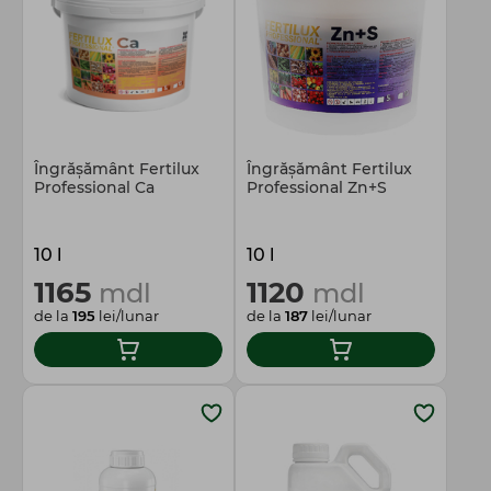
Totul pentru gospodărie
Îngrășământ Fertilux
Îngrășământ Fertilux
Professional Ca
Professional Zn+S
10 l
10 l
1165
1120
mdl
mdl
de la
195
lei/lunar
de la
187
lei/lunar