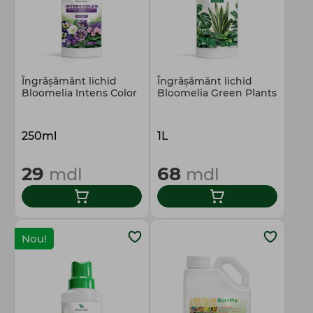
Îngrășământ lichid
Îngrășământ lichid
Bloomelia Intens Color
Bloomelia Green Plants
250ml
1L
29
68
mdl
mdl
Nou!