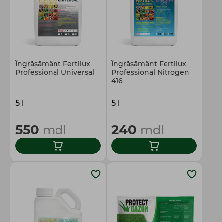
Îngrășământ Fertilux
Îngrășământ Fertilux
Professional Universal
Prоfessional Nitrogen
416
5 l
5 l
550
240
mdl
mdl