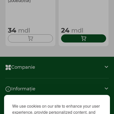
(200buc/cut)
34
24
mdl
mdl
Companie
Informație
We use cookies on our site to enhance your user
Contacte
experience, provide personalized content, and