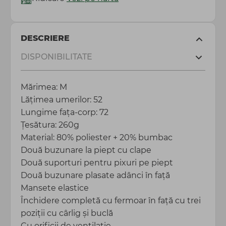
DESCRIERE
DISPONIBILITATE
Mărimea: M
Lățimea umerilor: 52
Lungime fața-corp: 72
Țesătura: 260g
Material: 80% poliester + 20% bumbac
Două buzunare la piept cu clape
Două suporturi pentru pixuri pe piept
Două buzunare plasate adânci în față
Mansete elastice
Închidere completă cu fermoar în față cu trei
poziții cu cârlig și buclă
Cu orificii de ventilație ​