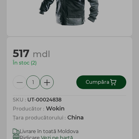
Totul pentru gospodărie
517
mdl
În stoc (2)
Сumpăra
SKU :
UT-00024838
Wokin
Producător :
China
Țara producătorului :
Livrare în toată Moldova
Ridicare
Vezi pe hartă