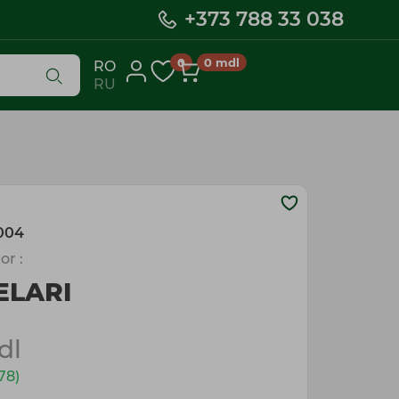
+373 788 33 038
0
0
mdl
RO
RU
004
or :
ELARI
dl
78)