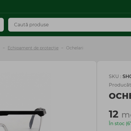
Echipament de protecție
Ochelari
SKU :
SH
Producăt
OCH
12
m
În stoc (6