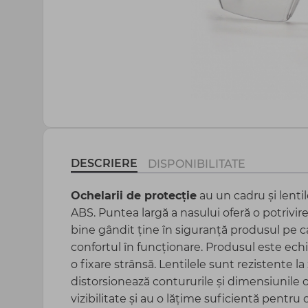
Agrotextil și plasă
Peliculă sere și mulcire
Totul pentru gospodărie
DESCRIERE
DISPONIBILITATE
Ochelarii de protecție
au un cadru și lentil
ABS. Puntea largă a nasului oferă o potrivir
bine gândit ține în siguranță produsul pe c
confortul în funcționare. Produsul este echi
o fixare strânsă. Lentilele sunt rezistente la
distorsionează contururile și dimensiunile o
vizibilitate și au o lățime suficientă pentru