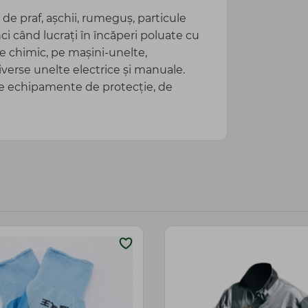
 de praf, așchii, rumeguș, particule
ci când lucrați în încăperi poluate cu
e chimic, pe mașini-unelte,
erse unelte electrice și manuale.
alte echipamente de protecție, de