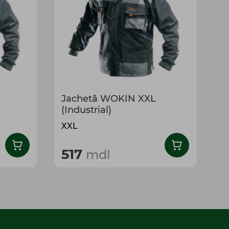
Jachetă WOKIN XXL
J
(Industrial)
(
XXL
L
517
5
mdl