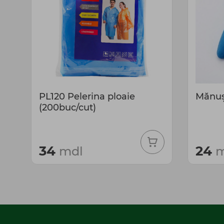
PL120 Pelerina ploaie
Mănuș
(200buc/cut)
34
24
mdl
m