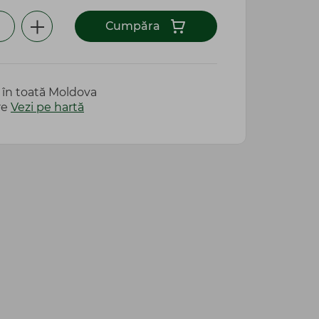
Сumpăra
e în toată Moldova
re
Vezi pe hartă