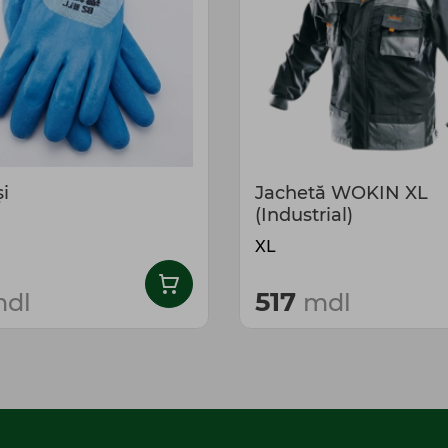
i
Jachetă WOKIN XL
(Industrial)
XL
517
dl
mdl