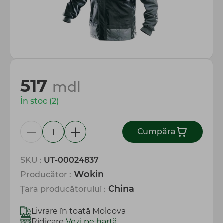
Totul pentru gospodărie
517
mdl
În stoc (2)
Сumpăra
SKU :
UT-00024837
Wokin
Producător :
China
Țara producătorului :
Livrare în toată Moldova
Ridicare
Vezi pe hartă