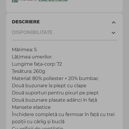
DESCRIERE
DISPONIBILITATE
Mărimea: S
Lățimea umerilor:
Lungime fața-corp: 72
Țesătura: 260g
Material: 80% poliester + 20% bumbac
Două buzunare la piept cu clape
Două suporturi pentru pixuri pe piept
Două buzunare plasate adânci în față
Mansete elastice
Închidere completă cu fermoar în față cu trei
poziții cu cârlig și buclă
Cu orificii de ventilație ​