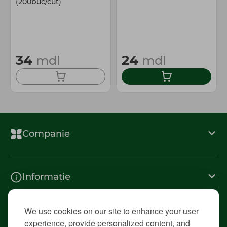
(200buc/cut)
34
24
mdl
mdl
Companie
Informație
We use cookies on our site to enhance your user
Contacte
experience, provide personalized content, and